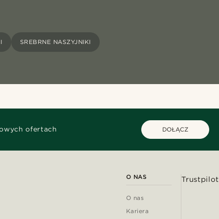
I
SREBRNE NASZYJNIKI
kowych ofertach
DOŁĄCZ
O NAS
Trustpilot
O nas
Kariera