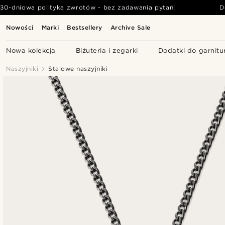
30-dniowa polityka zwrotów - bez zadawania pytań!
D
Nowości
Marki
Bestsellery
Archive Sale
Nowa kolekcja
Biżuteria i zegarki
Dodatki do garnitu
Naszyjniki
Stalowe naszyjniki