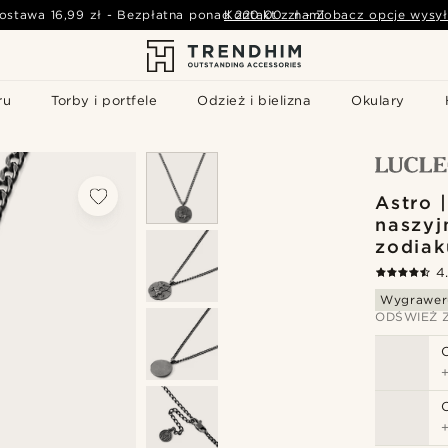
ostawa
16,99 zł
-
Bezpłatna ponad
Kontakt z nami
220,00 zł
-
Zobacz opcje wysył
ru
Torby i portfele
Odzież i bielizna
Okulary
Astro 
naszyj
zodiak
4
Wygrawer
ODŚWIEŻ 