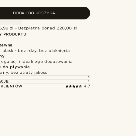
DODAJ DO KOSZYKA
6,99 zł - Bezpłatna ponad 220,00 zł
Y PRODUKTU
dzewna
blask - bez rdzy, bez blaknięcia
ny
regulacji i idealnego dopasowania
ę do pływania
ny, bez utraty jakości
ACJE
 KLIENTÓW
4.7