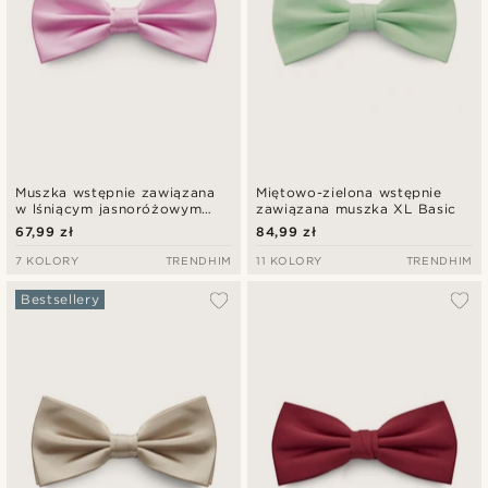
Muszka wstępnie zawiązana
Miętowo-zielona wstępnie
w lśniącym jasnoróżowym
zawiązana muszka XL Basic
kolorze Basic
67,99 zł
84,99 zł
7 KOLORY
TRENDHIM
11 KOLORY
TRENDHIM
Bestsellery