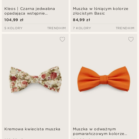
Kleos | Czarna jedwabna
Muszka w lśniącym kolorze
opadająca wstępnie
złocistym Basic
zawiązana muszka
104,99 zł
84,99 zł
5 KOLORY
TRENDHIM
7 KOLORY
TRENDHIM
Kremowa kwiecista muszka
Muszka w odważnym
pomarańczowym kolorze
Basic