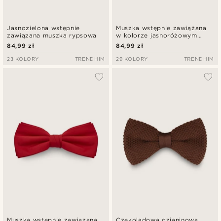
Jasnozielona wstępnie
Muszka wstępnie zawiążana
zawiązana muszka rypsowa
w kolorze jasnoróżowym
Basic
84,99 zł
84,99 zł
23 KOLORY
TRENDHIM
29 KOLORY
TRENDHIM
Muszka wstępnie zawiązana
Czekoladowa dzianinowa