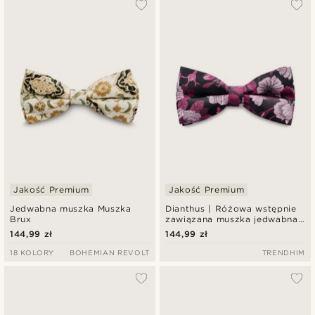
Jakość Premium
Jakość Premium
Jedwabna muszka Muszka
Dianthus | Różowa wstępnie
Brux
zawiązana muszka jedwabna
w kwiaty
144,99 zł
144,99 zł
18 KOLORY
BOHEMIAN REVOLT
TRENDHIM