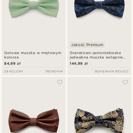
Jakość Premium
Gotowa muszka w miętowym
Granatowo-jasnoniebieska
kolorze
jedwabna muszka wstępnie
zawiązana we wzór paisley
84,99 zł
144,99 zł
29 KOLORY
TRENDHIM
BOHEMIAN REVOLT