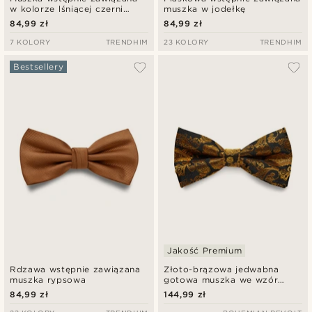
w kolorze lśniącej czerni
muszka w jodełkę
Basic
84,99 zł
84,99 zł
7 KOLORY
TRENDHIM
23 KOLORY
TRENDHIM
Bestsellery
Jakość Premium
Rdzawa wstępnie zawiązana
Złoto-brązowa jedwabna
muszka rypsowa
gotowa muszka we wzór
paisley
84,99 zł
144,99 zł