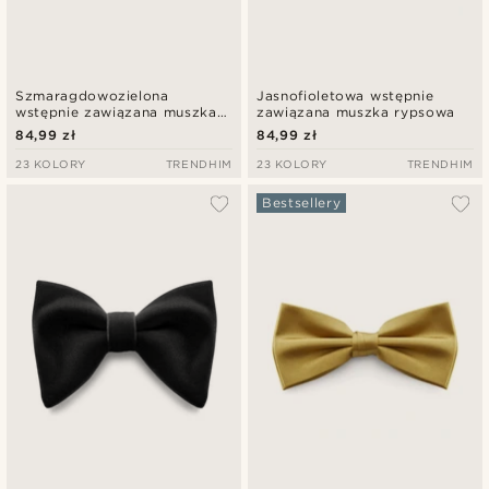
Szmaragdowozielona
Jasnofioletowa wstępnie
wstępnie zawiązana muszka
zawiązana muszka rypsowa
rypsowa
84,99 zł
84,99 zł
23 KOLORY
TRENDHIM
23 KOLORY
TRENDHIM
Bestsellery