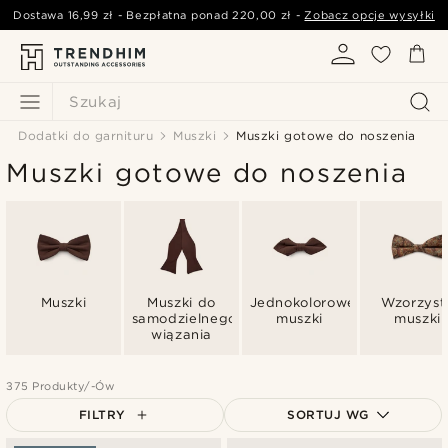
Dostawa
16,99 zł
- Bezpłatna ponad
220,00 zł
-
Zobacz opcje wysyłki
Szukaj
Dodatki do garnituru
Muszki
Muszki gotowe do noszenia
Muszki gotowe do noszenia
Muszki
Muszki do
Jednokolorowe
Wzorzyst
samodzielnego
muszki
muszki
wiązania
375 Produkty/-Ów
FILTRY
SORTUJ WG