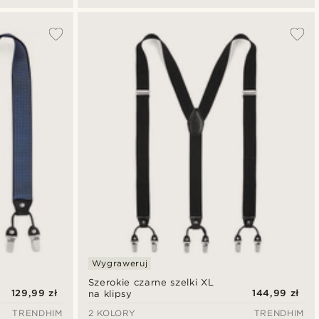
Wygraweruj
Szerokie czarne szelki XL
129,99 zł
144,99 zł
na klipsy
TRENDHIM
2 KOLORY
TRENDHIM