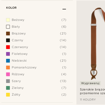
KOLOR
Beżowy
(7)
Biały
(6)
Brązowy
(21)
Czarny
(14)
Czerwony
(14)
Fioletowy
(1)
Niebieski
(21)
Pomarańczowy
(1)
Różowy
(4)
Szary
(13)
Wygraweruj
Zielony
(7)
Szerokie brąz
przemienne sze
Żółty
(2)
11 KOLORY