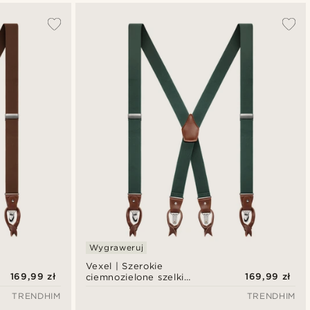
Wygraweruj
Vexel | Szerokie
169,99 zł
169,99 zł
ciemnozielone szelki
przemienne w stylu X
TRENDHIM
TRENDHIM