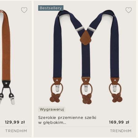
Najbardziej popularne
Bestsellery
Najnowsze
Najniższa cena
Najwyższa cena
Wygraweruj
Szerokie przemienne szelki
129,99 zł
169,99 zł
w głębokim
ciemnogranatowym
TRENDHIM
TRENDHIM
kolorze