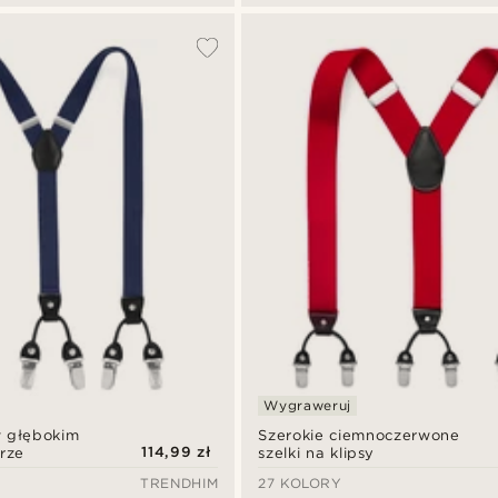
Wygraweruj
w głębokim
Szerokie ciemnoczerwone
114,99 zł
orze
szelki na klipsy
TRENDHIM
27 KOLORY