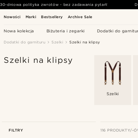
30-dniowa polityka zwrotów - bez zadawania pytań!
D
Nowości
Marki
Bestsellery
Archive Sale
Nowa kolekcja
Biżuteria i zegarki
Dodatki do garnitu
Dodatki do garnituru
Szelki
Szelki na klipsy
Szelki na klipsy
Szelki
FILTRY
116 PRODUKTY/-