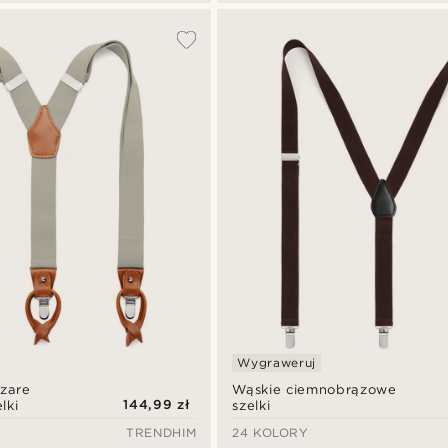
Wygraweruj
szare
Wąskie ciemnobrązowe
144,99 zł
lki
szelki
TRENDHIM
24 KOLORY