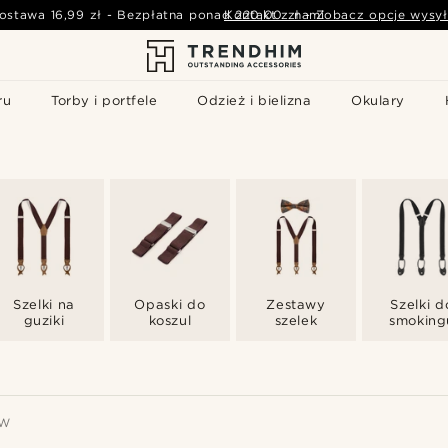
ostawa
16,99 zł
-
Bezpłatna ponad
Kontakt z nami
220,00 zł
-
Zobacz opcje wysył
ru
Torby i portfele
Odzież i bielizna
Okulary
Szelki na
Opaski do
Zestawy
Szelki d
guziki
koszul
szelek
smoking
ÓW