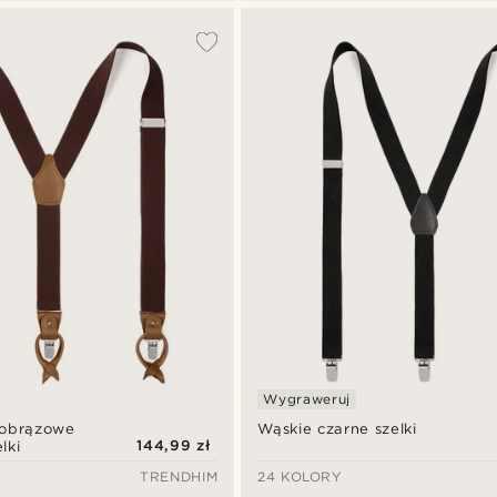
Wygraweruj
nobrązowe
Wąskie czarne szelki
144,99 zł
lki
TRENDHIM
24 KOLORY