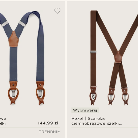
Wygraweruj
owe
Vexel | Szerokie
144,99 zł
lki
ciemnobrązowe szelki
przemienne w stylu X na
TRENDHIM
klipsy