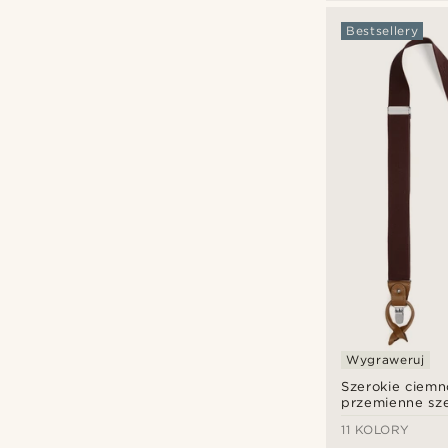
Bestsellery
BSWK
(6)
Tailor Toki
(10)
Trendhim
(100)
zł
zł
Rodzaje personalizacji
Grawerować
(99)
Wygraweruj
Szerokie ciem
przemienne sze
11 KOLORY