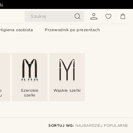
ki
Szukaj
Higiena osobista
Przewodnik po prezentach
o
Szerokie
Wąskie szelki
u
szelki
SORTUJ WG:
NAJBARDZIEJ POPULARNE