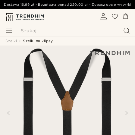
Dostawa
16,99 zł
- Bezpłatna ponad
220,00 zł
-
Zobacz opcje wysyłki
Szukaj
Szelki
Szelki na klipsy