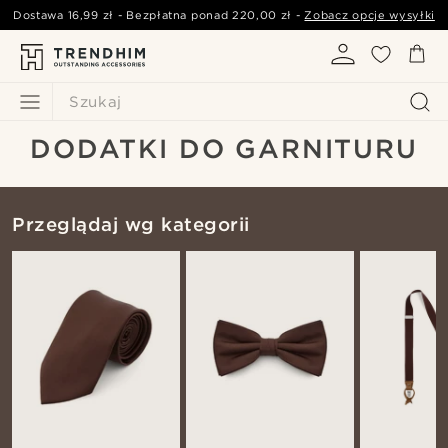
Dostawa
16,99 zł
- Bezpłatna ponad
220,00 zł
-
Zobacz opcje wysyłki
Szukaj
DODATKI DO GARNITURU
Przeglądaj wg kategorii