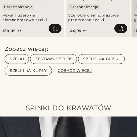
Personalizacja
Personalizacja
Vexel | Szerokie
Szerokie ciemnobrązowe
W
ciemnobrązowe szelki
przemienne szelki
g
przemienne w stylu X na
klipsy
169,99 zł
144,99 zł
1
Zobacz więcej:
SZELKI
ZESTAWY SZELEK
SZELKI NA GUZIKI
SZELKI NA KLIPSY
ZOBACZ WIĘCEJ
SPINKI DO KRAWATÓW