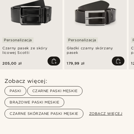
Personalizacja
Personalizacja
Czarny pasek ze skóry
Gładki czarny skórzany
C
licowej Scotti
pasek
p
p
205,00 zł
179,99 zł
1
Zobacz więcej:
PASKI
CZARNE PASKI MĘSKIE
BRĄZOWE PASKI MĘSKIE
CZARNE SKÓRZANE PASKI MĘSKIE
ZOBACZ WIĘCEJ