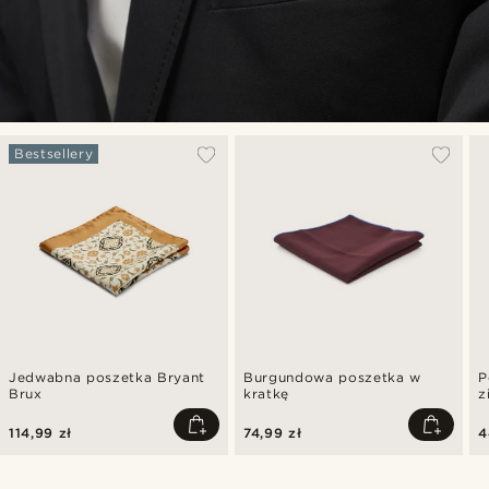
Bestsellery
Jedwabna poszetka Bryant
Burgundowa poszetka w
P
Brux
kratkę
z
114,99 zł
74,99 zł
4