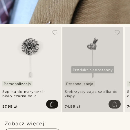
Produkt niedostępny
Personalizacja
Personalizacja
Szpilka do marynarki -
Srebrzysty zając szpilka do
S
biało-czarna dalia
klapy
d
57,99 zł
74,99 zł
7
Zobacz więcej: