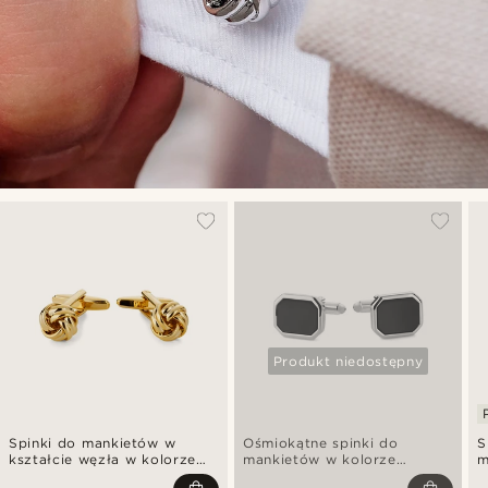
Produkt niedostępny
Spinki do mankietów w
Ośmiokątne spinki do
S
kształcie węzła w kolorze
mankietów w kolorze
m
złotym
różowego złota z wstawką z