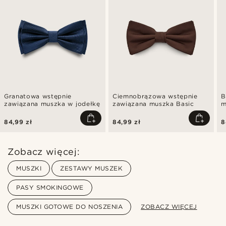
Granatowa wstępnie
Ciemnobrązowa wstępnie
B
zawiązana muszka w jodełkę
zawiązana muszka Basic
m
84,99 zł
84,99 zł
8
Zobacz więcej:
MUSZKI
ZESTAWY MUSZEK
PASY SMOKINGOWE
MUSZKI GOTOWE DO NOSZENIA
ZOBACZ WIĘCEJ