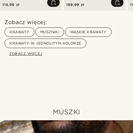
114,99 zł
189,99 zł
1
Zobacz więcej:
KRAWATY
MUSZNIKI
WĄSKIE KRAWATY
KRAWATY W JEDNOLITYM KOLORZE
ZOBACZ WIĘCEJ
Kup ten styl
Ku
MUSZKI