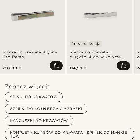
Personalizacja
Spinka do krawata Brynne
Spinka do krawata o
S
Geo Remix
długości 4 cm w kolorze
k
polerowanego srebra
230,00 zł
114,99 zł
7
Zobacz więcej:
SPINKI DO KRAWATÓW
SZPILKI DO KOŁNIERZA / AGRAFKI
ŁAŃCUSZKI DO KRAWATÓW
KOMPLETY KLIPSÓW DO KRAWATA I SPINEK DO MANKIE
TÓW