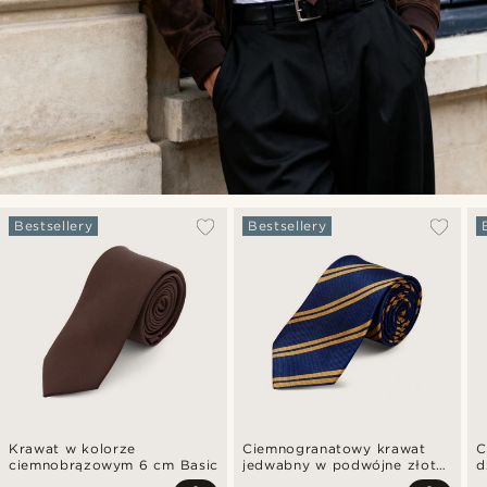
Bestsellery
Bestsellery
Krawat w kolorze
Ciemnogranatowy krawat
C
ciemnobrązowym 6 cm Basic
jedwabny w podwójne złote
d
paski 8 cm