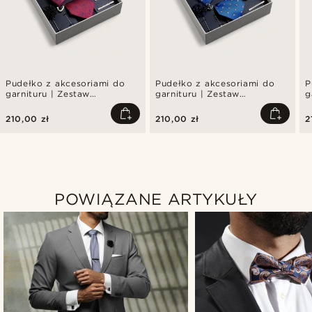
Pudełko z akcesoriami do
Pudełko z akcesoriami do
P
garnituru | Zestaw
garnituru | Zestaw
g
karmazynowo-błękitny
niebiesko-biało-srebrzysty
n
królewski z muszką z
210,00 zł
210,00 zł
2
motywem w łuki
POWIĄZANE ARTYKUŁY