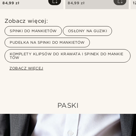
onyksu
84,99 zł
84,99 zł
1
Zobacz więcej:
SPINKI DO MANKIETÓW
OSŁONY NA GUZIKI
PUDEŁKA NA SPINKI DO MANKIETÓW
KOMPLETY KLIPSÓW DO KRAWATA I SPINEK DO MANKIE
TÓW
ZOBACZ WIĘCEJ
PASKI