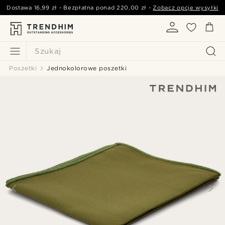
Dostawa
16,99 zł
- Bezpłatna ponad
220,00 zł
-
Zobacz opcje wysyłki
Szukaj
Poszetki
Jednokolorowe poszetki