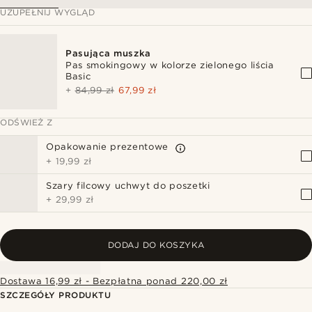
UZUPEŁNIJ WYGLĄD
Pasująca muszka
Pas smokingowy w kolorze zielonego liścia
Basic
+
84,99 zł
67,99 zł
ODŚWIEŻ Z
Opakowanie prezentowe
+
19,99 zł
Szary filcowy uchwyt do poszetki
+
29,99 zł
DODAJ DO KOSZYKA
Dostawa 16,99 zł - Bezpłatna ponad 220,00 zł
SZCZEGÓŁY PRODUKTU