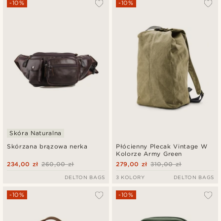
-10%
-10%
Skóra Naturalna
Skórzana brązowa nerka
Płócienny Plecak Vintage W
Kolorze Army Green
234,00 zł
260,00 zł
279,00 zł
310,00 zł
DELTON BAGS
3 KOLORY
DELTON BAGS
-10%
-10%