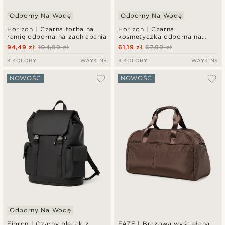
Odporny Na Wodę
Odporny Na Wodę
Horizon | Czarna torba na
Horizon | Czarna
ramię odporna na zachlapania
kosmetyczka odporna na
zachlapania
94,49 zł
104,99 zł
61,19 zł
67,99 zł
3 KOLORY
WAYKINS
3 KOLORY
WAYKINS
NOWOŚĆ
NOWOŚĆ
Odporny Na Wodę
Fibron | Czarny plecak z
FAZE | Brązowa wyściełana