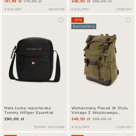
161,99 zł
179,99 zł
346,50 zł
385,00 zł
Skóry
3 KOLORY
WAYKINS
5 KOLORY
CONVEY
-10%
Bestsellery
Mała torba reporterska
Wzmacniany Plecak W Stylu
Tommy Hilfiger Essential
Vintage Z Wojskowego
Zielonego Płótna I Skóry
290,00 zł
346,50 zł
385,00 zł
TOMMY HILFIGER
4 KOLORY
CONVEY