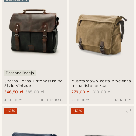
Personalizacja
Czarna Torba Listonoszka W
Musztardowo-żółta płócienna
Stylu Vintage
torba listonoszka
346,50 zł
385,00 zł
279,00 zł
310,00 zł
4 KOLORY
DELTON BAGS
7 KOLORY
TRENDHIM
-10%
-10%