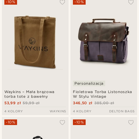
-10%
-10%
Personalizacja
Waykins – Mała brązowa
Fioletowa Torba Listonoszka
torba tote z bawełny
W Stylu Vintage
53,99 zł
59,99 zł
346,50 zł
385,00 zł
4 KOLORY
WAYKINS
4 KOLORY
DELTON BAGS
-10%
-10%