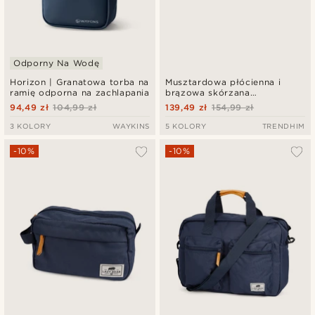
Odporny Na Wodę
Horizon | Granatowa torba na
Musztardowa płócienna i
ramię odporna na zachlapania
brązowa skórzana
kosmetyczka
94,49 zł
104,99 zł
139,49 zł
154,99 zł
3 KOLORY
WAYKINS
5 KOLORY
TRENDHIM
-10%
-10%