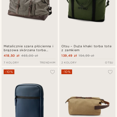
Metalicznie szara płócienna i
Otsu – Duża khaki torba tote
brązowa skórzana torba
z zamkiem
podróżna
418,50 zł
465,00 zł
139,49 zł
154,99 zł
7 KOLORY
TRENDHIM
2 KOLORY
OTSU
-10%
-10%