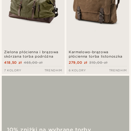
Zielona płócienna i brązowa
Karmelowo-brązowa
skórzana torba podróżna
płócienna torba listonoszka
418,50 zł
465,00 zł
279,00 zł
310,00 zł
7 KOLORY
TRENDHIM
6 KOLORY
TRENDHIM
10% zniżki na wybrane torby