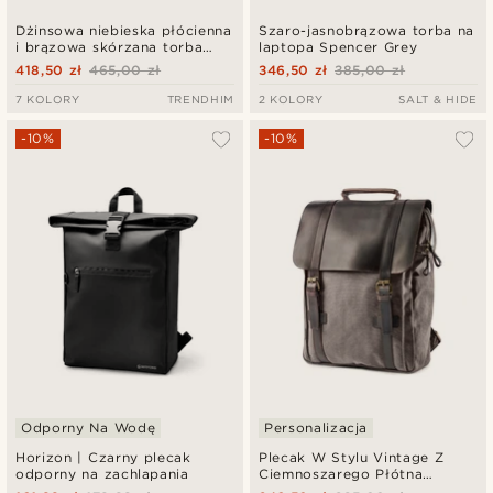
Dżinsowa niebieska płócienna
Szaro-jasnobrązowa torba na
i brązowa skórzana torba
laptopa Spencer Grey
podróżna
418,50 zł
465,00 zł
346,50 zł
385,00 zł
7 KOLORY
TRENDHIM
2 KOLORY
SALT & HIDE
-10%
-10%
Odporny Na Wodę
Personalizacja
Horizon | Czarny plecak
Plecak W Stylu Vintage Z
odporny na zachlapania
Ciemnoszarego Płótna
Vintage I Ciemnobrązowej