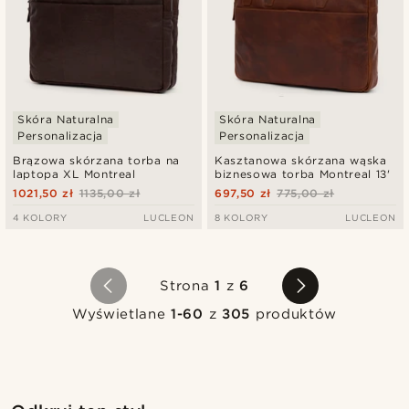
Skóra Naturalna
Skóra Naturalna
Personalizacja
Personalizacja
Brązowa skórzana torba na
Kasztanowa skórzana wąska
laptopa XL Montreal
biznesowa torba Montreal 13'
1021,50 zł
1135,00 zł
697,50 zł
775,00 zł
4 KOLORY
LUCLEON
8 KOLORY
LUCLEON
Strona
1
z
6
Wyświetlane
1-60
z
305
produktów
Kup ten styl
Ku