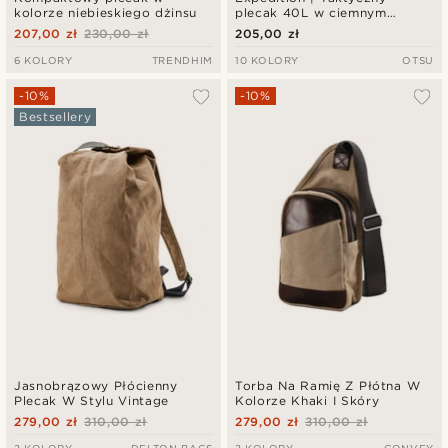
kolorze niebieskiego dżinsu
plecak 40L w ciemnym
kamuflażu z panelem na
207,00 zł
230,00 zł
205,00 zł
naszywki
6 KOLORY
TRENDHIM
10 KOLORY
OTSU
-10%
-10%
Bestsellery
Jasnobrązowy Płócienny
Torba Na Ramię Z Płótna W
Plecak W Stylu Vintage
Kolorze Khaki I Skóry
279,00 zł
310,00 zł
279,00 zł
310,00 zł
3 KOLORY
DELTON BAGS
3 KOLORY
CONVEY