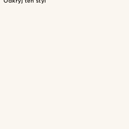
Odkryj ten styl
@marcossapere
@samueleoolivier