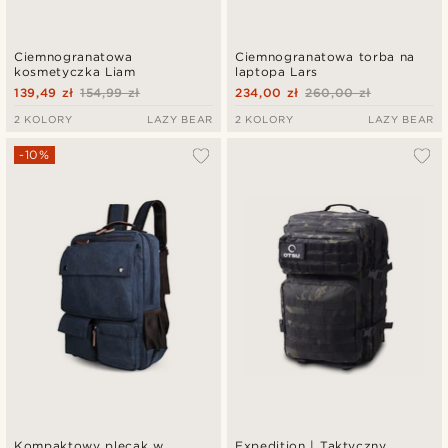
Ciemnogranatowa
Ciemnogranatowa torba na
kosmetyczka Liam
laptopa Lars
139,49 zł
154,99 zł
234,00 zł
260,00 zł
2 KOLORY
LAZY BEAR
2 KOLORY
LAZY BEAR
-10%
Kompaktowy plecak w
Expedition | Taktyczny