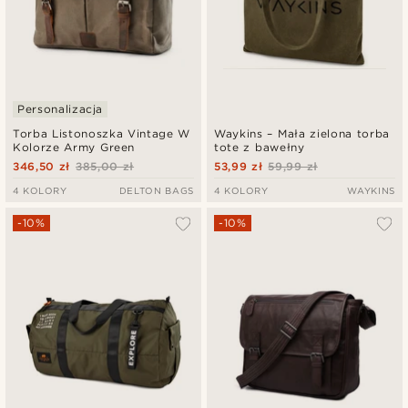
Personalizacja
Torba Listonoszka Vintage W
Waykins – Mała zielona torba
Kolorze Army Green
tote z bawełny
346,50 zł
385,00 zł
53,99 zł
59,99 zł
4 KOLORY
DELTON BAGS
4 KOLORY
WAYKINS
-10%
-10%