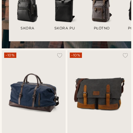
SKÓRA
SKÓRA PU
PŁÓTNO
PO
-10%
-10%