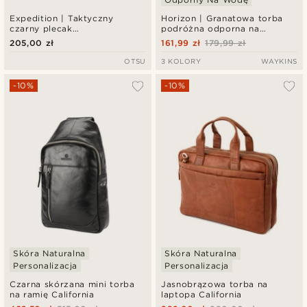
Expedition | Taktyczny
Horizon | Granatowa torba
czarny plecak
podróżna odporna na
wielokomorowy 35L z
zachlapania
205,00 zł
161,99 zł
179,99 zł
panelem na naszywki
OTSU
3 KOLORY
WAYKINS
-10%
-10%
Skóra Naturalna
Skóra Naturalna
Personalizacja
Personalizacja
Czarna skórzana mini torba
Jasnobrązowa torba na
na ramię California
laptopa California