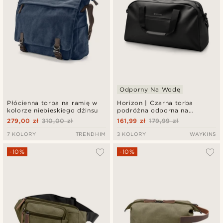
Odporny Na Wodę
Płócienna torba na ramię w
Horizon | Czarna torba
kolorze niebieskiego dżinsu
podróżna odporna na
zachlapania
279,00 zł
310,00 zł
161,99 zł
179,99 zł
7 KOLORY
TRENDHIM
3 KOLORY
WAYKINS
-10%
-10%