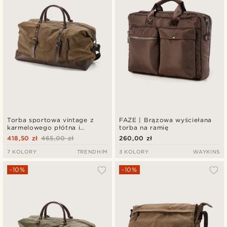
Torba sportowa vintage z
FAZE | Brązowa wyściełana
karmelowego płótna i
torba na ramię
brązowej skóry
418,50 zł
465,00 zł
260,00 zł
7 KOLORY
TRENDHIM
3 KOLORY
WAYKINS
-10%
-10%