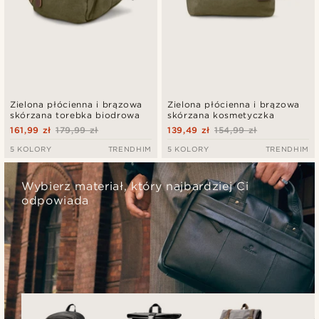
Zielona płócienna i brązowa
Zielona płócienna i brązowa
skórzana torebka biodrowa
skórzana kosmetyczka
161,99 zł
179,99 zł
139,49 zł
154,99 zł
5 KOLORY
TRENDHIM
5 KOLORY
TRENDHIM
Wybierz materiał, który najbardziej Ci
odpowiada