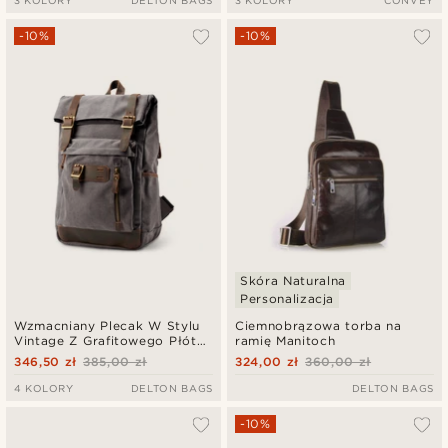
-10%
-10%
Skóra Naturalna
Personalizacja
Wzmacniany Plecak W Stylu
Ciemnobrązowa torba na
Vintage Z Grafitowego Płótna
ramię Manitoch
I Skóry
346,50 zł
385,00 zł
324,00 zł
360,00 zł
4 KOLORY
DELTON BAGS
DELTON BAGS
-10%