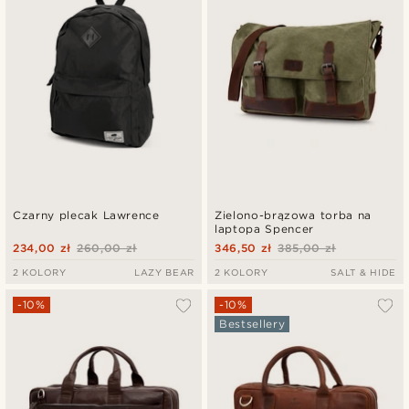
Czarny plecak Lawrence
Zielono-brązowa torba na
laptopa Spencer
234,00 zł
260,00 zł
346,50 zł
385,00 zł
2 KOLORY
LAZY BEAR
2 KOLORY
SALT & HIDE
-10%
-10%
Bestsellery