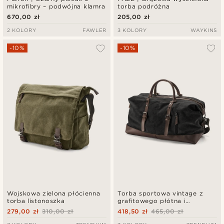
mikrofibry – podwójna klamra
torba podróżna
670,00 zł
205,00 zł
2 KOLORY
FAWLER
3 KOLORY
WAYKINS
-10%
-10%
Wojskowa zielona płócienna
Torba sportowa vintage z
torba listonoszka
grafitowego płótna i
brązowej skóry
279,00 zł
310,00 zł
418,50 zł
465,00 zł