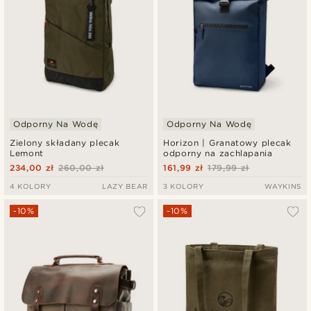
Odporny Na Wodę
Odporny Na Wodę
Zielony składany plecak
Horizon | Granatowy plecak
Lemont
odporny na zachlapania
234,00 zł
260,00 zł
161,99 zł
179,99 zł
4 KOLORY
LAZY BEAR
3 KOLORY
WAYKINS
-10%
-10%