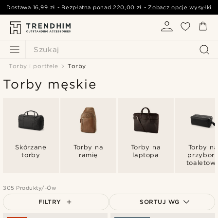
Dostawa
16,99 zł
- Bezpłatna ponad
220,00 zł
-
Zobacz opcje wysyłki
Szukaj
Torby i portfele
Torby
Torby męskie
Skórzane
Torby na
Torby na
Torby n
torby
ramię
laptopa
przybor
toaletow
305 Produkty/-Ów
FILTRY
SORTUJ WG