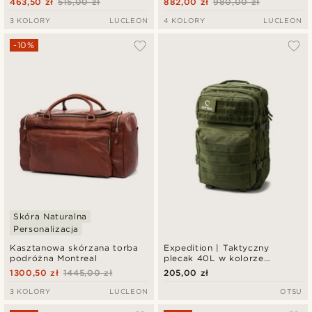
463,50 zł
515,00 zł
882,00 zł
980,00 zł
3 KOLORY
LUCLEON
4 KOLORY
LUCLEON
-10%
Skóra Naturalna
Personalizacja
Kasztanowa skórzana torba
Expedition | Taktyczny
podróżna Montreal
plecak 40L w kolorze
wojskowe khaki z panelem na
1300,50 zł
1445,00 zł
205,00 zł
naszywki
3 KOLORY
LUCLEON
OTSU