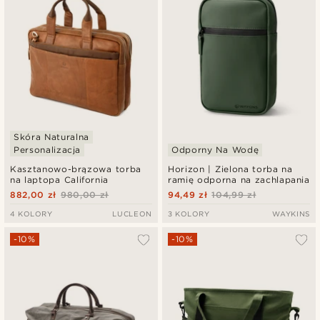
Skóra Naturalna
Personalizacja
Odporny Na Wodę
Kasztanowo-brązowa torba
Horizon | Zielona torba na
na laptopa California
ramię odporna na zachlapania
882,00 zł
980,00 zł
94,49 zł
104,99 zł
4 KOLORY
LUCLEON
3 KOLORY
WAYKINS
-10%
-10%