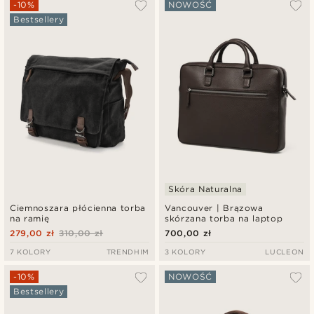
Najbardziej popularne
-10%
NOWOŚĆ
Bestsellery
Najnowsze
Najniższa cena
Najwyższa cena
Skóra Naturalna
Ciemnoszara płócienna torba
Vancouver | Brązowa
na ramię
skórzana torba na laptop
279,00 zł
310,00 zł
700,00 zł
7 KOLORY
TRENDHIM
3 KOLORY
LUCLEON
-10%
NOWOŚĆ
Bestsellery