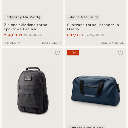
Odporny Na Wodę
Skóra Naturalna
Zielona składana torba
Skórzana torba listonoszka
sportowa Lealand
Overly
234,00 zł
260,00 zł
697,50 zł
775,00 zł
4 KOLORY
LAZY BEAR
DELTON BAGS
-10%
Odporny Na Wodę