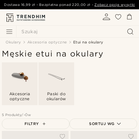
Dostawa
16,99 zł
- Bezpłatna ponad
220,00 zł
-
Zobacz opcje wysyłki
Szukaj
Okulary
Akcesoria optyczne
Etui na okulary
Męskie etui na okulary
Akcesoria
Paski do
optyczne
okularów
5 Produkty/-Ów
FILTRY
SORTUJ WG
Najbardziej popularne