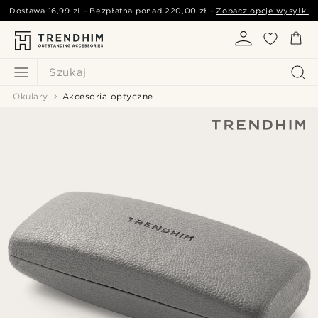
Dostawa
16,99 zł
- Bezpłatna ponad
220,00 zł
-
Zobacz opcje wysyłki
Szukaj
Okulary
Akcesoria optyczne