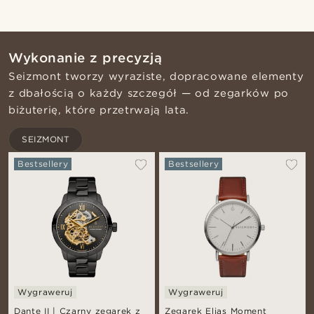
Wykonanie z precyzją
Seizmont tworzy wyraziste, dopracowane elementy
z dbałością o każdy szczegół — od zegarków po
biżuterię, które przetrwają lata.
SEIZMONT
Bestsellery
Bestsellery
Wygraweruj
Wygraweruj
Dante II | Czarny zegarek z
Zegarek Elias Moment