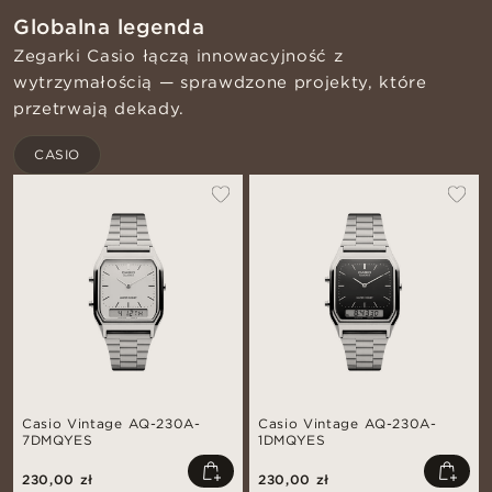
Globalna legenda
Zegarki Casio łączą innowacyjność z
wytrzymałością — sprawdzone projekty, które
przetrwają dekady.
CASIO
Casio Vintage AQ-230A-
Casio Vintage AQ-230A-
7DMQYES
1DMQYES
230,00 zł
230,00 zł