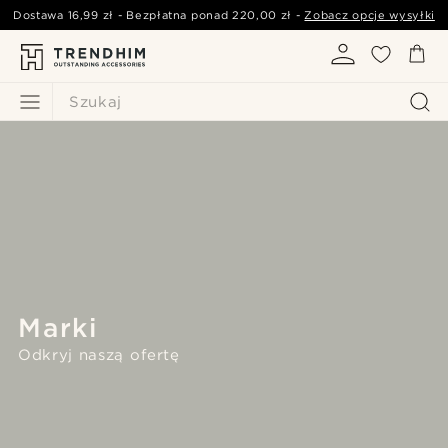
Dostawa
16,99 zł
- Bezpłatna ponad
220,00 zł
-
Zobacz opcje wysyłki
Szukaj
Marki
Odkryj naszą ofertę