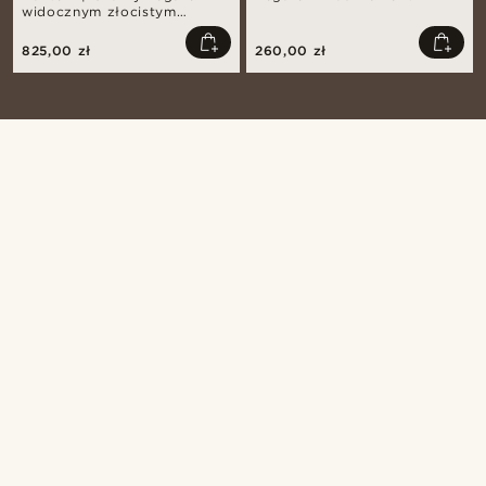
widocznym złocistym
mechanizmem
825,00 zł
260,00 zł