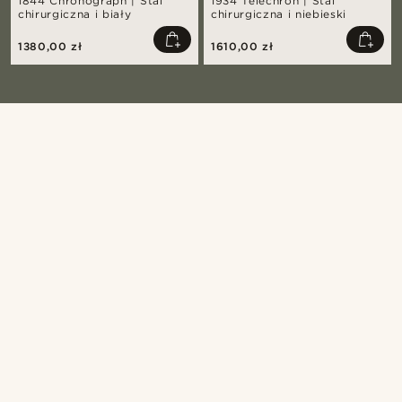
1844 Chronograph | Stal
1934 Telechron | Stal
chirurgiczna i biały
chirurgiczna i niebieski
1380,00 zł
1610,00 zł