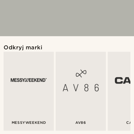
Odkryj marki
MESSYWEEKEND
AV86
CA