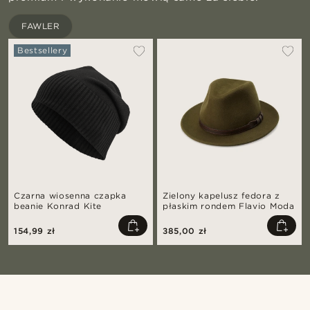
FAWLER
Bestsellery
Czarna wiosenna czapka
Zielony kapelusz fedora z
beanie Konrad Kite
płaskim rondem Flavio Moda
154,99 zł
385,00 zł