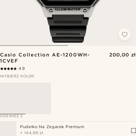
Casio Collection AE-1200WH-
200,00 zł
1CVEF
4.9
WYBIERZ KOLOR
ODŚWIEŻ Z
Pudełko Na Zegarek Premium
+
144,99 zł