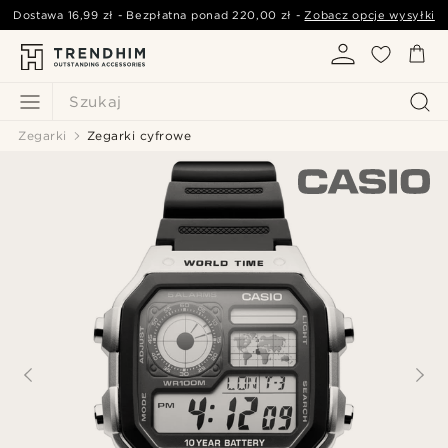
Dostawa
16,99 zł
- Bezpłatna ponad
220,00 zł
-
Zobacz opcje wysyłki
Szukaj
Zegarki
Zegarki cyfrowe