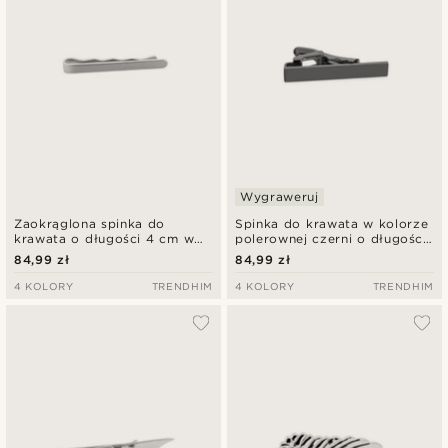
Wygraweruj
Zaokrąglona spinka do
Spinka do krawata w kolorze
krawata o długości 4 cm w
polerownej czerni o długości
kolorze matowego srebra
4 cm
84,99 zł
84,99 zł
4 KOLORY
TRENDHIM
4 KOLORY
TRENDHIM