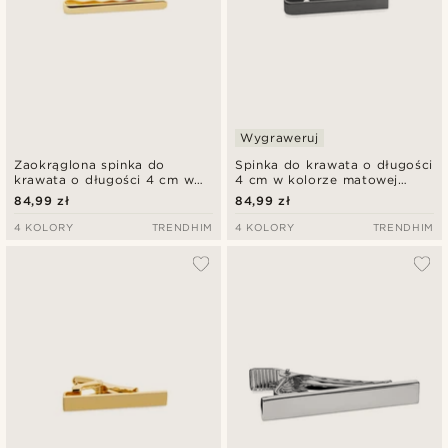
Wygraweruj
Zaokrąglona spinka do
Spinka do krawata o długości
krawata o długości 4 cm w
4 cm w kolorze matowej
kolorze polerowanego złota
czerni
84,99 zł
84,99 zł
4 KOLORY
TRENDHIM
4 KOLORY
TRENDHIM