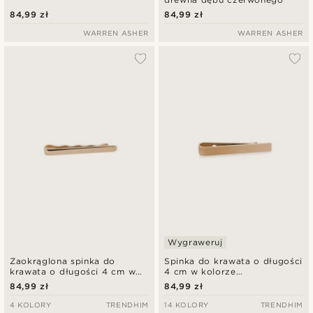
84,99 zł
84,99 zł
WARREN ASHER
WARREN ASHER
Wygraweruj
Zaokrąglona spinka do
Spinka do krawata o długości
krawata o długości 4 cm w
4 cm w kolorze
kolorze polerowanego,
polerowanego, różowego
84,99 zł
84,99 zł
różowego złota
złota
4 KOLORY
TRENDHIM
14 KOLORY
TRENDHIM