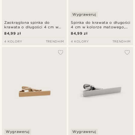
Wygraweruj
Zaokrąglona spinka do
Spinka do krawata o długości
krawata o długości 4 cm w
4 cm w kolorze matowego,
kolorze polerowanej czerni
różowego złota
84,99 zł
84,99 zł
4 KOLORY
TRENDHIM
4 KOLORY
TRENDHIM
Wygraweruj
Wygraweruj