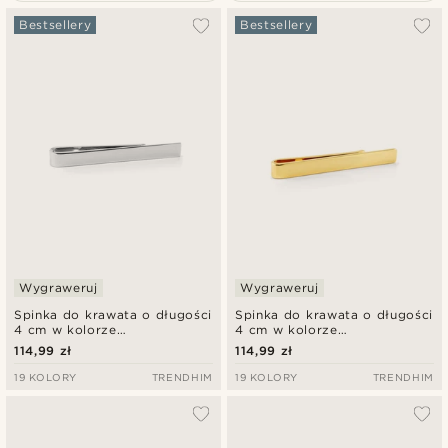
Najbardziej popularne
Bestsellery
Bestsellery
Najnowsze
Najniższa cena
Najwyższa cena
Wygraweruj
Wygraweruj
Spinka do krawata o długości
Spinka do krawata o długości
4 cm w kolorze
4 cm w kolorze
polerowanego srebra
polerowanego złota
114,99 zł
114,99 zł
19 KOLORY
TRENDHIM
19 KOLORY
TRENDHIM