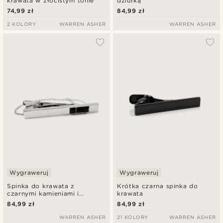
krawata w złocistym tonie
dziurką
74,99 zł
84,99 zł
2 KOLORY
WARREN ASHER
WARREN ASHER
Wygraweruj
Wygraweruj
Spinka do krawata z
Krótka czarna spinka do
czarnymi kamieniami i
krawata
łańcuszkiem
84,99 zł
84,99 zł
WARREN ASHER
21 KOLORY
WARREN ASHER