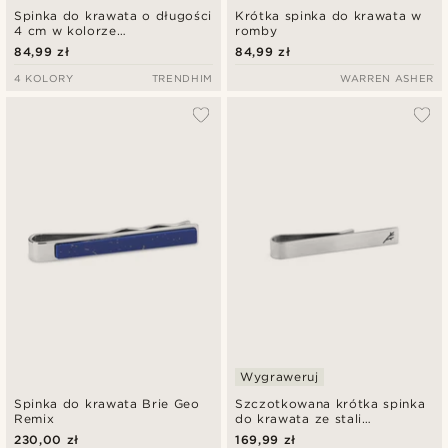
Spinka do krawata o długości
Krótka spinka do krawata w
4 cm w kolorze
romby
polerowanego różowego
84,99 zł
84,99 zł
złota
4 KOLORY
TRENDHIM
WARREN ASHER
Wygraweruj
Spinka do krawata Brie Geo
Szczotkowana krótka spinka
Remix
do krawata ze stali
nierdzewnej
230,00 zł
169,99 zł