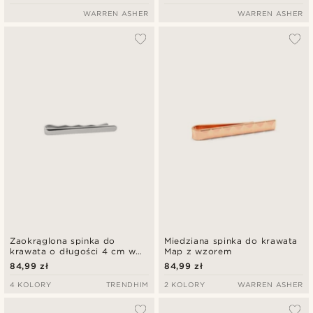
WARREN ASHER
WARREN ASHER
Zaokrąglona spinka do
Miedziana spinka do krawata
krawata o długości 4 cm w
Map z wzorem
kolorze polerowanego srebra
84,99 zł
84,99 zł
4 KOLORY
TRENDHIM
2 KOLORY
WARREN ASHER