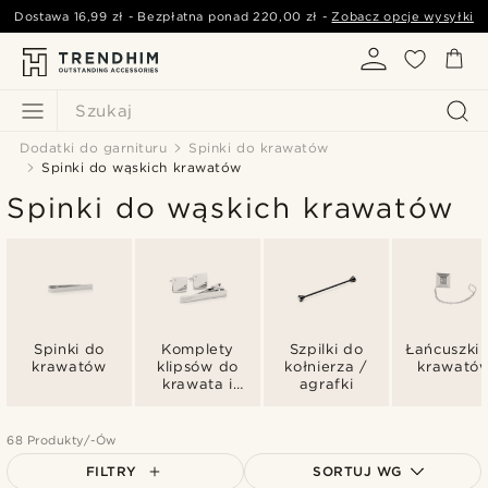
Dostawa
16,99 zł
- Bezpłatna ponad
220,00 zł
-
Zobacz opcje wysyłki
Szukaj
Dodatki do garnituru
Spinki do krawatów
Spinki do wąskich krawatów
Spinki do wąskich krawatów
Spinki do
Komplety
Szpilki do
Łańcuszki 
krawatów
klipsów do
kołnierza /
krawató
krawata i
agrafki
spinek do
mankietów
68 Produkty/-Ów
FILTRY
SORTUJ WG