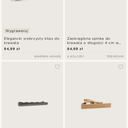
Wygraweruj
Elegancki srebrzysty klips do
Zaokrąglona spinka do
krawata
krawata o długości 4 cm w
kolorze matowej czerni
84,99 zł
84,99 zł
WARREN ASHER
4 KOLORY
TRENDHIM