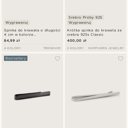
Srebro Próby 925
Wygraweruj
Wygraweruj
Spinka do krawata o długości
Krótka spinka do krawata ze
4 cm w kolorze
srebra 925s Classic
polerowanego złota
84,99 zł
400,00 zł
4 KOLORY
TRENDHIM
2 KOLORY
NORTHERN JEWELRY
Bestsellery