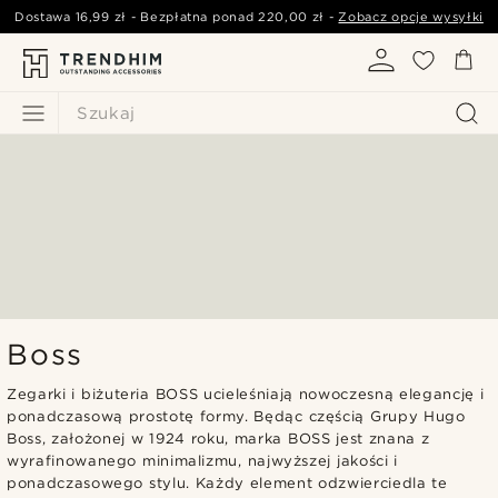
Dostawa
16,99 zł
- Bezpłatna ponad
220,00 zł
-
Zobacz opcje wysyłki
Szukaj
Boss
Zegarki i biżuteria BOSS ucieleśniają nowoczesną elegancję i
ponadczasową prostotę formy. Będąc częścią Grupy Hugo
Boss, założonej w 1924 roku, marka BOSS jest znana z
wyrafinowanego minimalizmu, najwyższej jakości i
ponadczasowego stylu. Każdy element odzwierciedla te