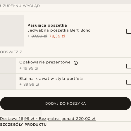
UZUPEŁNIJ WYGLĄD
Pasująca poszetka
Jedwabna poszetka Bert Boho
+
97,99 zł
78,39 zł
ODŚWIEŻ Z
Opakowanie prezentowe
+
19,99 zł
Etui na krawat w stylu portfela
+
39,99 zł
DODAJ DO KOSZYKA
Dostawa 16,99 zł - Bezpłatna ponad 220,00 zł
SZCZEGÓŁY PRODUKTU