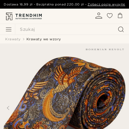
Dostawa
16,99 zł
- Bezpłatna ponad
220,00 zł
-
Zobacz opcje wysyłki
Szukaj
Krawaty
Krawaty we wzory