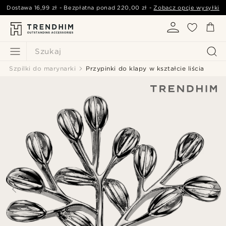
Dostawa
16,99 zł
- Bezpłatna ponad
220,00 zł
-
Zobacz opcje wysyłki
Szukaj
Szpilki do marynarki
Przypinki do klapy w kształcie liścia