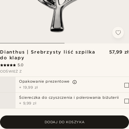
Dianthus | Srebrzysty liść szpilka
57,99 zł
do klapy
5.0
ODŚWIEŻ Z
Opakowanie prezentowe
+
19,99 zł
Ściereczka do czyszczenia i polerowania biżuterii
+
9,99 zł
DODAJ DO KOSZYKA