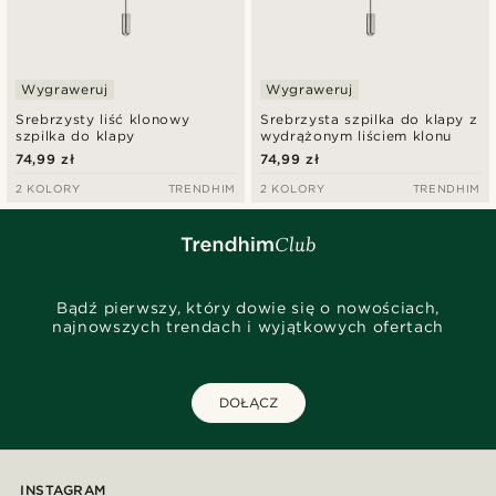
Wygraweruj
Wygraweruj
Srebrzysty liść klonowy
Srebrzysta szpilka do klapy z
szpilka do klapy
wydrążonym liściem klonu
74,99 zł
74,99 zł
2 KOLORY
TRENDHIM
2 KOLORY
TRENDHIM
Bądź pierwszy, który dowie się o nowościach,
najnowszych trendach i wyjątkowych ofertach
DOŁĄCZ
INSTAGRAM