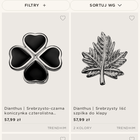
FILTRY
SORTUJ WG
Najbardziej popularne
Najnowsze
Najniższa cena
Najwyższa cena
Dianthus | Srebrzysto-czarna
Dianthus | Srebrzysty liść
koniczynka czterolistna
szpilka do klapy
szpilka do klapy
57,99 zł
57,99 zł
TRENDHIM
2 KOLORY
TRENDHIM