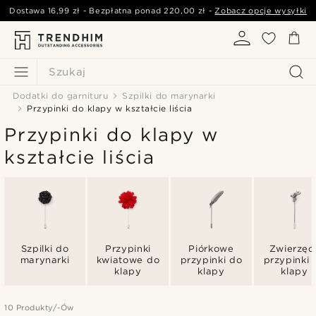
Dostawa
16,99 zł
- Bezpłatna ponad
220,00 zł
-
Zobacz opcje wysyłki
Szukaj
Dodatki do garnituru
Szpilki do marynarki
Przypinki do klapy w kształcie liścia
Przypinki do klapy w
kształcie liścia
Szpilki do
Przypinki
Piórkowe
Zwierzęc
marynarki
kwiatowe do
przypinki do
przypinki 
klapy
klapy
klapy
10 Produkty/-Ów