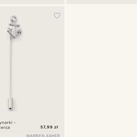
ynarki -
57,99 zł
twica
WARREN ASHER