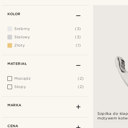
KOLOR
Srebrny
(3)
Stalowy
(3)
Złoty
(1)
MATERIAŁ
Mosiądz
(2)
Stopy
(2)
MARKA
Szpilka do klap
motywem kotw
srebrnym tonie
CENA