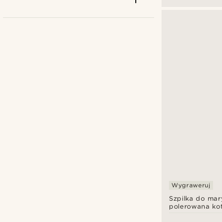
Trendhim
(2)
Warren Asher
(2)
Wygraweruj
Szpilka do mar
zł
zł
polerowana ko