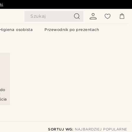
ki
Szukaj
Higiena osobista
Przewodnik po prezentach
 do
w
ścia
SORTUJ WG:
NAJBARDZIEJ POPULARNE