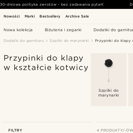
30-dniowa polityka zwrotów - bez zadawania pytań!
D
Nowości
Marki
Bestsellery
Archive Sale
Nowa kolekcja
Biżuteria i zegarki
Dodatki do garnitu
Dodatki do garnituru
Szpilki do marynarki
Przypinki do klapy 
Przypinki do klapy
w kształcie kotwicy
Szpilki do
marynarki
FILTRY
4 PRODUKTY/-Ó