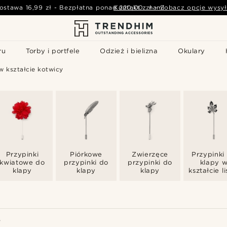
ostawa
16,99 zł
-
Bezpłatna ponad
Kontakt z nami
220,00 zł
-
Zobacz opcje wysył
ru
Torby i portfele
Odzież i bielizna
Okulary
w kształcie kotwicy
Przypinki
Piórkowe
Zwierzęce
Przypinki
kwiatowe do
przypinki do
przypinki do
klapy 
klapy
klapy
klapy
kształcie li
W