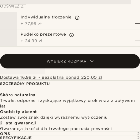
ODŚWIEŻ Z
Indywidualne tłoczenie
+
77,99 zł
Pudełko prezentowe
+
24,99 zł
WYBIERZ ROZMIAR
Dostawa 16,99 zł - Bezpłatna ponad 220,00 zł
SZCZEGÓŁY PRODUKTU
Skóra naturalna
Trwałe, odporne i zyskujące wyjątkowy urok wraz z upływem
lat
Osobisty akcent
Zostaw swój znak dzięki wyraźnemu wytłoczeniu
2 lata gwarancji
Gwarancja jakości dla trwałego poczucia pewności
OPIS
SPECYFIKACJE