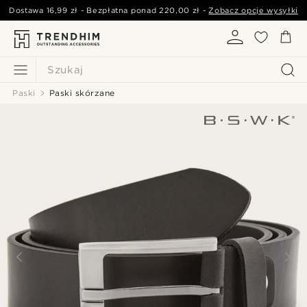
Dostawa
16,99 zł
- Bezpłatna ponad
220,00 zł
-
Zobacz opcje wysyłki
Szukaj
Paski
Paski skórzane