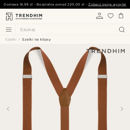
Dostawa
16,99 zł
- Bezpłatna ponad
220,00 zł
-
Zobacz opcje wysyłki
Szukaj
Szelki
Szelki na klipsy