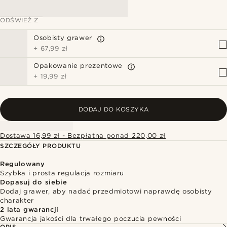
ODŚWIEŻ Z
Osobisty grawer
+
67,99 zł
Opakowanie prezentowe
+
19,99 zł
DODAJ DO KOSZYKA
Dostawa 16,99 zł - Bezpłatna ponad 220,00 zł
SZCZEGÓŁY PRODUKTU
Regulowany
Szybka i prosta regulacja rozmiaru
Dopasuj do siebie
Dodaj grawer, aby nadać przedmiotowi naprawdę osobisty
charakter
2 lata gwarancji
Gwarancja jakości dla trwałego poczucia pewności
OPIS