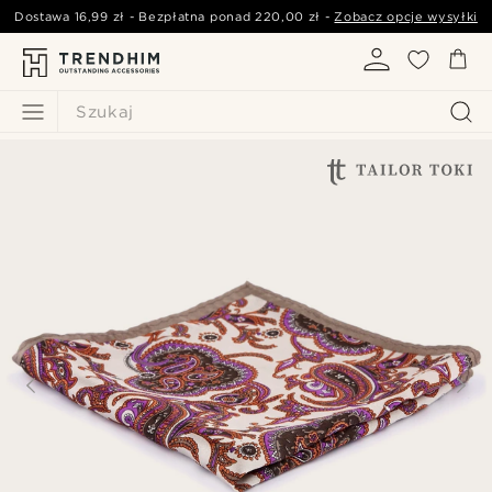
Dostawa
16,99 zł
- Bezpłatna ponad
220,00 zł
-
Zobacz opcje wysyłki
Szukaj