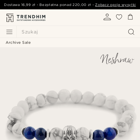
Dostawa
16,99 zł
- Bezpłatna ponad
220,00 zł
-
Zobacz opcje wysyłki
Szukaj
Archive Sale