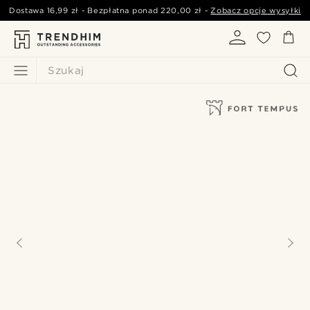
Dostawa
16,99 zł
- Bezpłatna ponad
220,00 zł
-
Zobacz opcje wysyłki
Szukaj