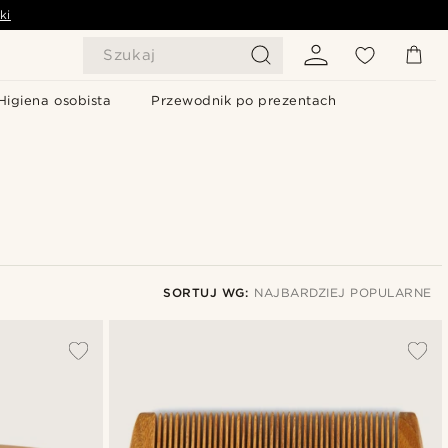
ki
Szukaj
Higiena osobista
Przewodnik po prezentach
SORTUJ WG:
NAJBARDZIEJ POPULARNE
Najbardziej popularne
Najnowsze
Najniższa cena
Najwyższa cena