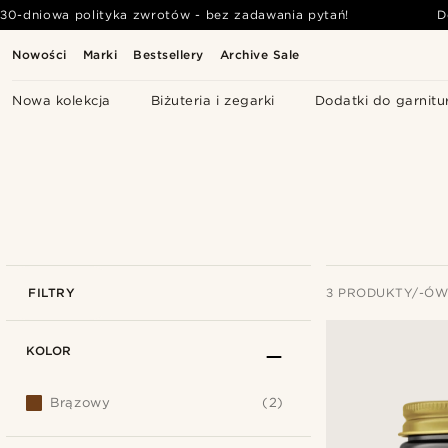
30-dniowa polityka zwrotów - bez zadawania pytań!
D
Nowości
Marki
Bestsellery
Archive Sale
Nowa kolekcja
Biżuteria i zegarki
Dodatki do garnitu
FILTRY
3 PRODUKTY/-Ó
KOLOR
Brązowy
(2)