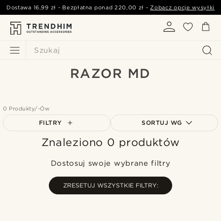
Dostawa
16,99 zł
- Bezpłatna ponad
220,00 zł
-
Zobacz opcje wysyłki
Szukaj
RAZOR MD
0 Produkty/-Ów
FILTRY
SORTUJ WG
Znaleziono 0 produktów
Najbardziej popularne
Najnowsze
Dostosuj swoje wybrane filtry
Najniższa cena
Najwyższa cena
ZRESETUJ WSZYSTKIE FILTRY: