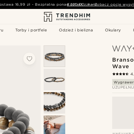
ostawa
16,99 zł
-
Bezpłatna ponad
Kontakt z nami
220,00 zł
-
Zobacz opcje wysył
ru
Torby i portfele
Odzież i bielizna
Okulary
Branso
Wave
4
Wygrawer
UZUPEŁNI