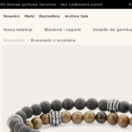
30-dniowa polityka zwrotów - bez zadawania pytań!
D
Nowości
Marki
Bestsellery
Archive Sale
Nowa kolekcja
Biżuteria i zegarki
Dodatki do garnitu
Bransoletki
Bransoletki z koralików