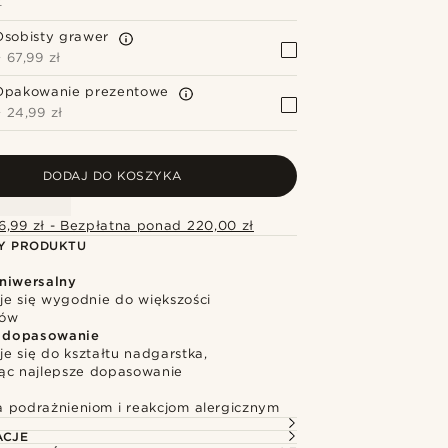
Z
Osobisty grawer
+
67,99 zł
Opakowanie prezentowe
+
24,99 zł
DODAJ DO KOSZYKA
6,99 zł - Bezpłatna ponad 220,00 zł
Y PRODUKTU
niwersalny
e się wygodnie do większości
ków
dopasowanie
e się do kształtu nadgarstka,
ąc najlepsze dopasowanie
 podrażnieniom i reakcjom alergicznym
ACJE