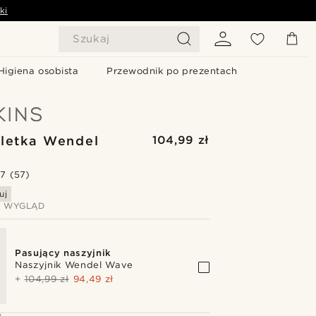
ki
Szukaj
Higiena osobista
Przewodnik po prezentach
letka Wendel
104,99 zł
.7
(57)
uj
J WYGLĄD
Pasujący naszyjnik
Naszyjnik Wendel Wave
+
104,99 zł
94,49 zł