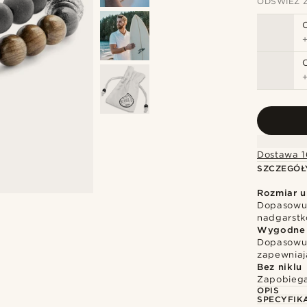
ODŚWIEŻ 
Dostawa 1
SZCZEGÓŁ
Rozmiar u
Dopasowuj
nadgarst
Wygodne 
Dopasowuj
zapewniaj
Bez niklu
Zapobiega
OPIS
SPECYFIK