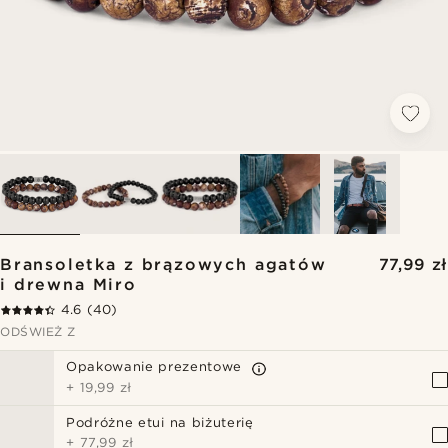
Bransoletka z brązowych agatów
77,99 zł
i drewna Miro
4.6
(40)
ODŚWIEŻ Z
Opakowanie prezentowe
+
19,99 zł
Podróżne etui na biżuterię
+
77,99 zł