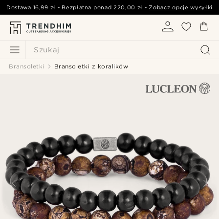
Dostawa
16,99 zł
- Bezpłatna ponad
220,00 zł
-
Zobacz opcje wysyłki
Szukaj
Bransoletki
Bransoletki z koralików