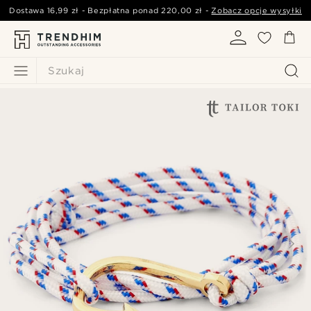
Dostawa
16,99 zł
- Bezpłatna ponad
220,00 zł
-
Zobacz opcje wysyłki
Szukaj