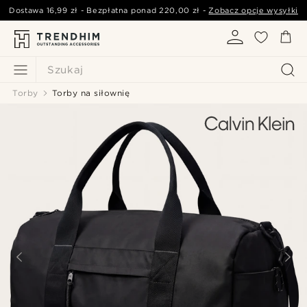
Dostawa
16,99 zł
- Bezpłatna ponad
220,00 zł
-
Zobacz opcje wysyłki
Szukaj
Torby
Torby na siłownię