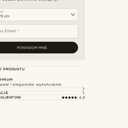
ar
s Email *
POWIADOM MNIE
Y PRODUKTU
remium
rwałe i eleganckie wykończenie
ACJE
 KLIENTÓW
4.9