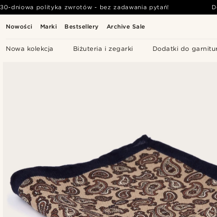
30-dniowa polityka zwrotów - bez zadawania pytań!
D
Nowości
Marki
Bestsellery
Archive Sale
Nowa kolekcja
Biżuteria i zegarki
Dodatki do garnitu