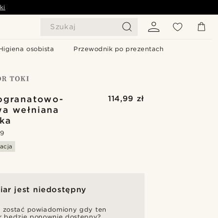
ki
Szukaj
Higiena osobista
Przewodnik po prezentach
ogranatowo-
114,99 zł
wa wełniana
ka
.9
acja
ar jest niedostępny
 zostać powiadomiony gdy ten
r będzie ponownie dostępny?