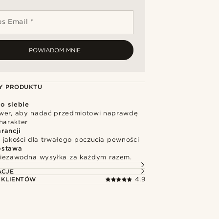
s Email *
POWIADOM MNIE
Y PRODUKTU
o siebie
wer, aby nadać przedmiotowi naprawdę
harakter
rancji
 jakości dla trwałego poczucia pewności
ostawa
niezawodna wysyłka za każdym razem.
ACJE
 KLIENTÓW
4.9