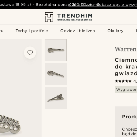
ostawa
16,99 zł
-
Bezpłatna ponad
Kontakt z nami
220,00 zł
-
Zobacz opcje wysył
ru
Torby i portfele
Odzież i bielizna
Okulary
Ciemno
do kra
gwiazd
4
Wygrawer
Prod
Chcesz
będzie