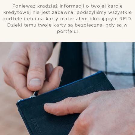
Ponieważ kradzież informacji o twojej karcie
kredytowej nie jest zabawna, podszyliśmy wszystkie
portfele i etui na karty materiałem blokującym RFID.
Dzięki temu twoje karty są bezpieczne, gdy są w
portfelu!