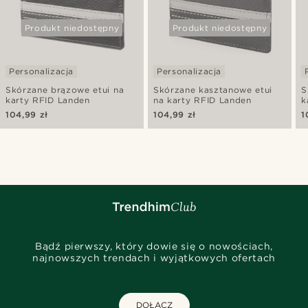
Produkt niedostępny
Produkt niedostępny
Personalizacja
Personalizacja
Skórzane brązowe etui na
Skórzane kasztanowe etui
S
karty RFID Landen
na karty RFID Landen
k
104,99 zł
104,99 zł
1
Bądź pierwszy, który dowie się o nowościach,
najnowszych trendach i wyjątkowych ofertach
DOŁĄCZ