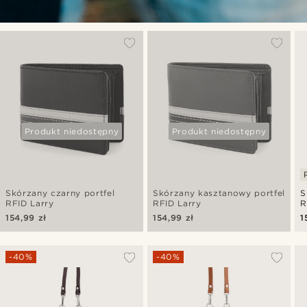
Produkt niedostępny
Produkt niedostępny
Skórzany czarny portfel
Skórzany kasztanowy portfel
S
RFID Larry
RFID Larry
R
154,99 zł
154,99 zł
1
-40%
-40%