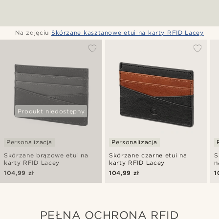
Na zdjęciu
Skórzane kasztanowe etui na karty RFID Lacey
Produkt niedostępny
Personalizacja
Personalizacja
Skórzane brązowe etui na
Skórzane czarne etui na
S
karty RFID Lacey
karty RFID Lacey
n
104,99 zł
104,99 zł
1
PEŁNA OCHRONA RFID