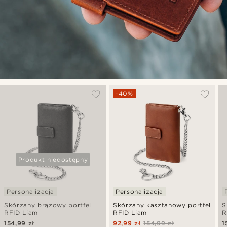
-40%
Produkt niedostępny
Personalizacja
Personalizacja
Skórzany brązowy portfel
Skórzany kasztanowy portfel
S
RFID Liam
RFID Liam
R
154,99 zł
92,99 zł
154,99 zł
1