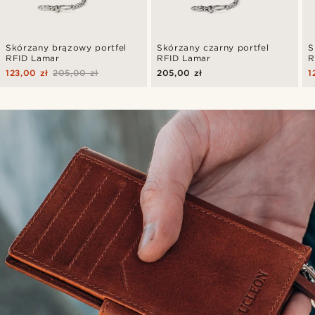
Skórzany brązowy portfel
Skórzany czarny portfel
S
RFID Lamar
RFID Lamar
R
123,00 zł
205,00 zł
205,00 zł
1