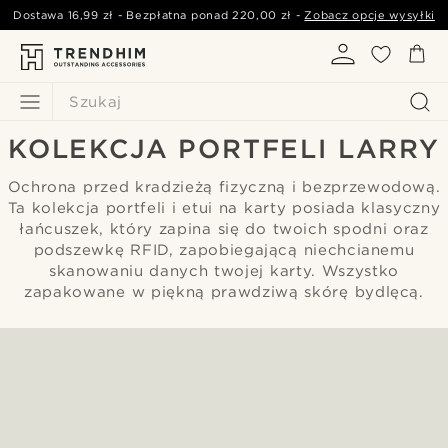
Dostawa
16,99 zł
- Bezpłatna ponad
220,00 zł
-
Zobacz opcje wysyłki
Szukaj
KOLEKCJA PORTFELI LARRY
Ochrona przed kradzieżą fizyczną i bezprzewodową.
Ta kolekcja portfeli i etui na karty posiada klasyczny
łańcuszek, który zapina się do twoich spodni oraz
podszewkę RFID, zapobiegającą niechcianemu
skanowaniu danych twojej karty. Wszystko
zapakowane w piękną prawdziwą skórę bydlęcą.