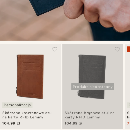
Produkt niedostępny
Personalizacja
Skórzane kasztanowe etui
Skórzane brązowe etui na
S
na karty RFID Lemmy
karty RFID Lemmy
k
104,99 zł
104,99 zł
7