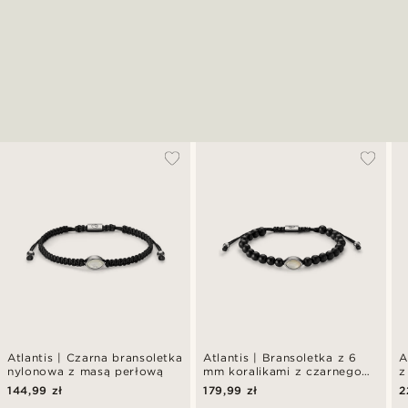
Atlantis | Czarna bransoletka
Atlantis | Bransoletka z 6
A
nylonowa z masą perłową
mm koralikami z czarnego
z
onyksu i masą perłową
i
144,99 zł
179,99 zł
2