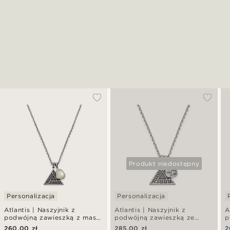
Produkt niedostępny
Personalizacja
Personalizacja
Atlantis | Naszyjnik z
Atlantis | Naszyjnik z
A
podwójną zawieszką z masą
podwójną zawieszką ze
p
perłową i trójkątem
słuchotką i trójkątem z
k
260,00 zł
285,00 zł
2