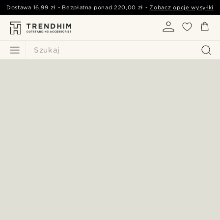
Dostawa
16,99 zł
- Bezpłatna ponad
220,00 zł
-
Zobacz opcje wysyłki
Szukaj