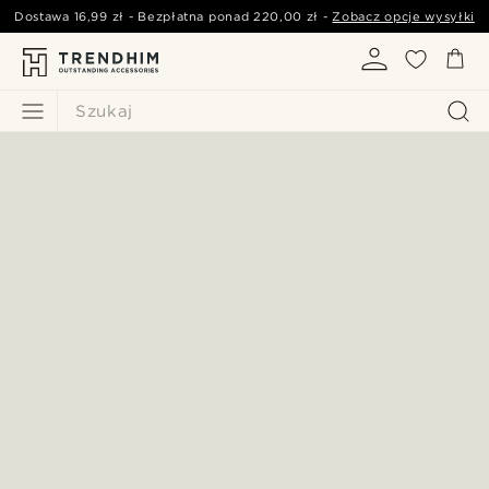
Dostawa
16,99 zł
- Bezpłatna ponad
220,00 zł
-
Zobacz opcje wysyłki
Szukaj