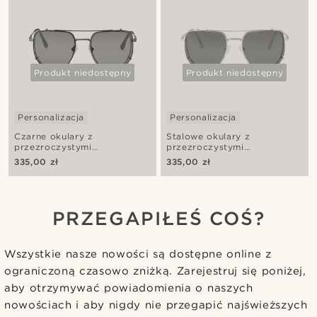
Produkt niedostępny
Produkt niedostępny
Personalizacja
Personalizacja
Czarne okulary z
Stalowe okulary z
przezroczystymi
przezroczystymi
soczewkami blokującymi
soczewkami blokującymi
335,00 zł
335,00 zł
światło niebieskie i
światło niebieskie i
polaryzacyjnymi okularami
polaryzacyjnymi okularami
przeciwsłonecznymi na klips
przeciwsłonecznymi na klips
PRZEGAPIŁEŚ COŚ?
Wszystkie nasze nowości są dostępne online z
ograniczoną czasowo zniżką. Zarejestruj się poniżej,
aby otrzymywać powiadomienia o naszych
nowościach i aby nigdy nie przegapić najświeższych