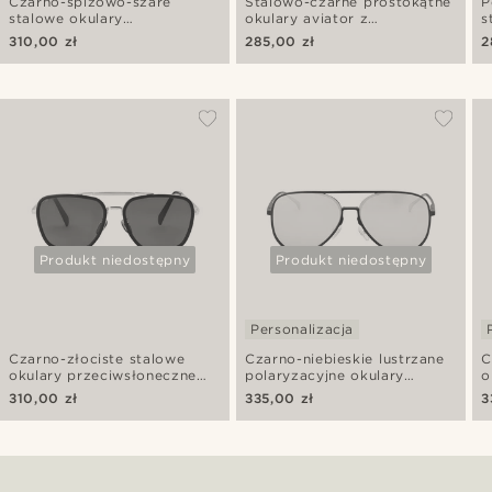
Czarno-spiżowo-szare
Stalowo-czarne prostokątne
P
stalowe okulary
okulary aviator z
s
przeciwsłoneczne aviator
soczewkami blokującymi
p
310,00 zł
285,00 zł
2
niebieskie światło
Produkt niedostępny
Produkt niedostępny
Personalizacja
Czarno-złociste stalowe
Czarno-niebieskie lustrzane
C
okulary przeciwsłoneczne
polaryzacyjne okulary
o
aviator
przeciwsłoneczne Aviator
A
310,00 zł
335,00 zł
3