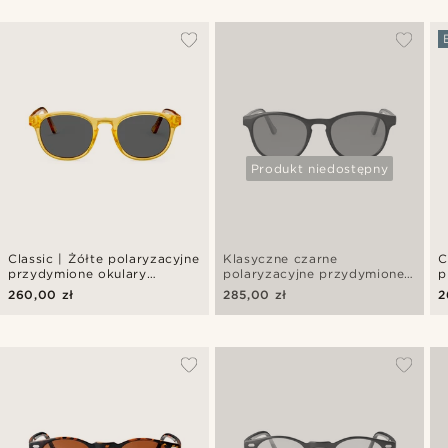
Produkt niedostępny
Classic | Żółte polaryzacyjne
Klasyczne czarne
C
przydymione okulary
polaryzacyjne przydymione
p
przeciwsłoneczne
okulary przeciwsłoneczne
p
260,00 zł
285,00 zł
2
p