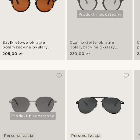
Produkt niedostępny
Szylkretowe okrągłe
Czarno-żółte okrągłe
C
polaryzacyjne okulary
polaryzacyjne okulary
p
przeciwsłoneczne retro
przeciwsłoneczne retro
p
205,00 zł
230,00 zł
2
b
Produkt niedostępny
Personalizacja
Personalizacja