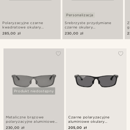
Personalizacja
Polaryzacyjne czarne
Srebrzyste przydymiane
Z
kwadratowe okulary
czarne okulary
g
przeciwsłoneczne Aviator
przeciwsłoneczne Aviator
p
285,00 zł
230,00 zł
2
Produkt niedostępny
Metaliczne brązowe
Czarne polaryzacyjne
polaryzacyjne aluminiowe
aluminiowe okulary
okulary przeciwsłoneczne
przeciwsłoneczne
230,00 zł
205,00 zł