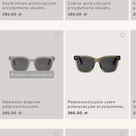
Szylkretowe polaryzacyjne
Czarne polaryzacyjne
C
przydymione okulary
przydymione okulary
p
przeciwsłoneczne retro
przeciwsłoneczne retro
p
285,00 zł
285,00 zł
2
Produkt niedostępny
Niebiesko-brązowe
Półprzezroczyste szare
P
półprzezroczyste
polaryzacyjne przydymione
s
polaryzacyjne okulary
okulary przeciwsłoneczne
p
285,00 zł
260,00 zł
2
przeciwsłoneczne
retro
r