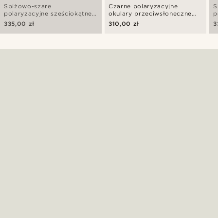
Spiżowo-szare
Czarne polaryzacyjne
S
polaryzacyjne sześciokątne
okulary przeciwsłoneczne
p
okulary przeciwsłoneczne z
aviator z tytanu
p
335,00 zł
310,00 zł
3
tytanu
t