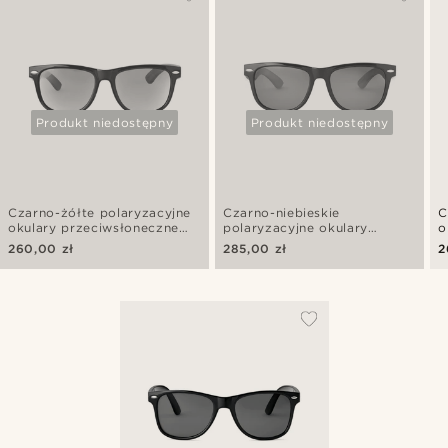
Produkt niedostępny
Produkt niedostępny
Czarno-żółte polaryzacyjne
Czarno-niebieskie
C
okulary przeciwsłoneczne
polaryzacyjne okulary
o
retro z drewnianymi
przeciwsłoneczne retro z
r
260,00 zł
285,00 zł
2
zausznikami
drewnianymi zausznikami
z