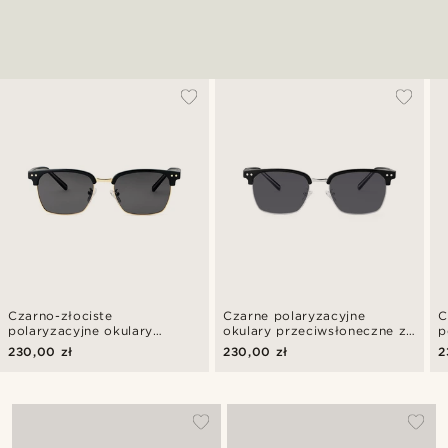
Czarno-złociste
Czarne polaryzacyjne
C
polaryzacyjne okulary
okulary przeciwsłoneczne z
p
przeciwsłoneczne z linią
linią brwi
p
230,00 zł
230,00 zł
2
brwi
b