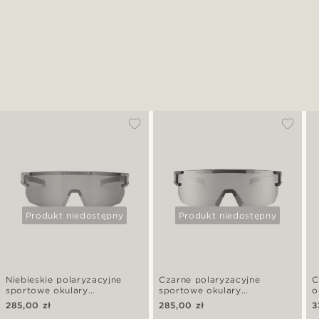
Produkt niedostępny
Produkt niedostępny
Niebieskie polaryzacyjne
Czarne polaryzacyjne
C
sportowe okulary
sportowe okulary
o
przeciwsłoneczne
przeciwsłoneczne
w
285,00 zł
285,00 zł
3