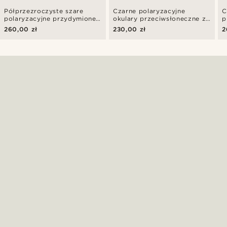
Półprzezroczyste szare
Czarne polaryzacyjne
C
polaryzacyjne przydymione
okulary przeciwsłoneczne z
p
okulary przeciwsłoneczne
linią brwi
p
260,00 zł
230,00 zł
2
retro
p