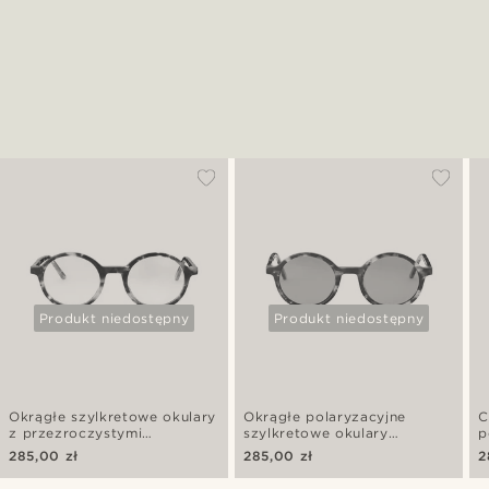
Produkt niedostępny
Produkt niedostępny
Okrągłe szylkretowe okulary
Okrągłe polaryzacyjne
C
z przezroczystymi
szylkretowe okulary
p
soczewkami blokującymi
przeciwsłoneczne
p
285,00 zł
285,00 zł
2
światło niebieskie
b