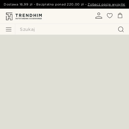
Dostawa
16,99 zł
- Bezpłatna ponad
220,00 zł
-
Zobacz opcje wysyłki
Szukaj