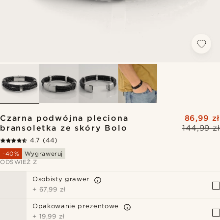
Czarna podwójna pleciona
86,99 zł
bransoletka ze skóry Bolo
144,99 zł
4.7
(44)
-40%
Wygraweruj
ODŚWIEŻ Z
Osobisty grawer
+
67,99 zł
Opakowanie prezentowe
+
19,99 zł