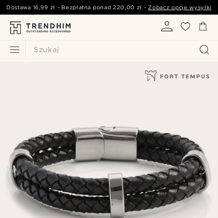
Dostawa
16,99 zł
- Bezpłatna ponad
220,00 zł
-
Zobacz opcje wysyłki
Szukaj