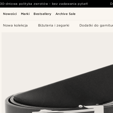
30-dniowa polityka zwrotów - bez zadawania pytań!
D
Nowości
Marki
Bestsellery
Archive Sale
Nowa kolekcja
Biżuteria i zegarki
Dodatki do garnitu