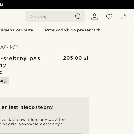
ki
Szukaj
Higiena osobista
Przewodnik po prezentach
-srebrny pas
205,00 zł
ny
.0
acja
ar jest niedostępny
 zostać powiadomiony gdy ten
r będzie ponownie dostępny?