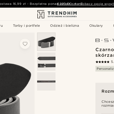
ostawa
16,99 zł
-
Bezpłatna ponad
Kontakt z nami
220,00 zł
-
Zobacz opcje wysył
ru
Torby i portfele
Odzież i bielizna
Okulary
Czarno
skórza
5
Personaliz
Rozmi
Chcesz
rozmia