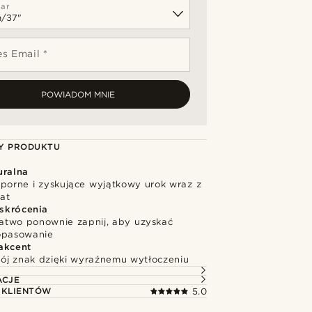
ar
s Email *
POWIADOM MNIE
Y PRODUKTU
uralna
dporne i zyskujące wyjątkowy urok wraz z
at
skrócenia
 łatwo ponownie zapnij, aby uzyskać
opasowanie
akcent
ój znak dzięki wyraźnemu wytłoczeniu
ACJE
 KLIENTÓW
5.0