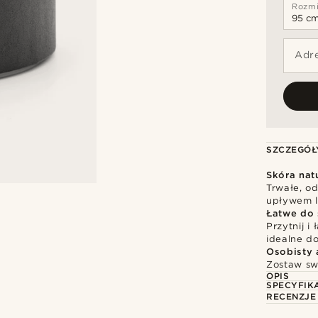
Rozmi
Adre
SZCZEGÓŁ
Skóra nat
Trwałe, o
upływem l
Łatwe do 
Przytnij i
idealne d
Osobisty 
Zostaw sw
OPIS
SPECYFIK
RECENZJE