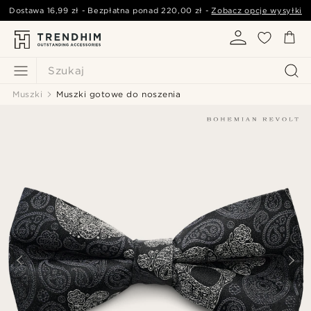
Dostawa
16,99 zł
- Bezpłatna ponad
220,00 zł
-
Zobacz opcje wysyłki
Szukaj
Muszki
Muszki gotowe do noszenia