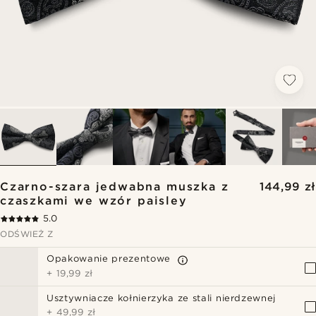
Czarno-szara jedwabna muszka z
144,99 zł
czaszkami we wzór paisley
5.0
ODŚWIEŻ Z
Opakowanie prezentowe
+
19,99 zł
Usztywniacze kołnierzyka ze stali nierdzewnej
+
49,99 zł