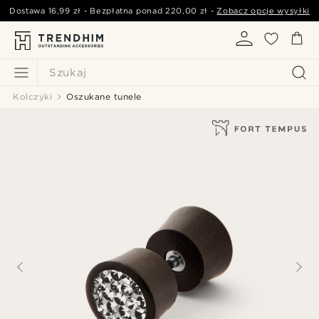
Dostawa
16,99 zł
- Bezpłatna ponad
220,00 zł
-
Zobacz opcje wysyłki
Szukaj
Kolczyki
Oszukane tunele