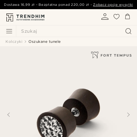
Dostawa
16,99 zł
- Bezpłatna ponad
220,00 zł
-
Zobacz opcje wysyłki
Szukaj
Kolczyki
Oszukane tunele