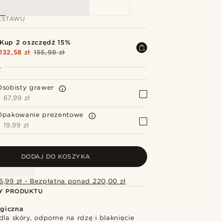
ESTAWU
Kup 2 oszczędź 15%
132,58 zł
155,98 zł
Z
Osobisty grawer
+
67,99 zł
Opakowanie prezentowe
+
19,99 zł
DODAJ DO KOSZYKA
6,99 zł - Bezpłatna ponad 220,00 zł
Y PRODUKTU
rgiczna
dla skóry, odporne na rdzę i blaknięcie