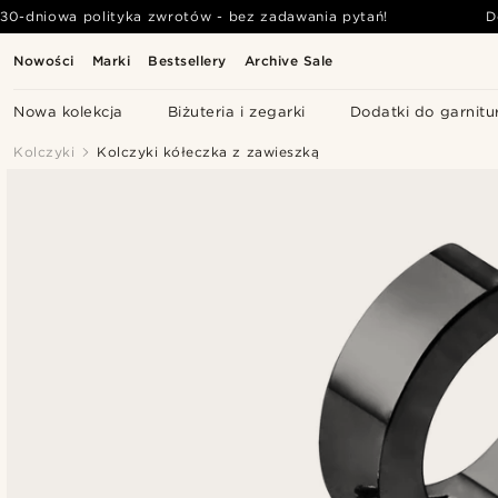
30-dniowa polityka zwrotów - bez zadawania pytań!
D
Nowości
Marki
Bestsellery
Archive Sale
Nowa kolekcja
Biżuteria i zegarki
Dodatki do garnitu
Kolczyki
Kolczyki kółeczka z zawieszką