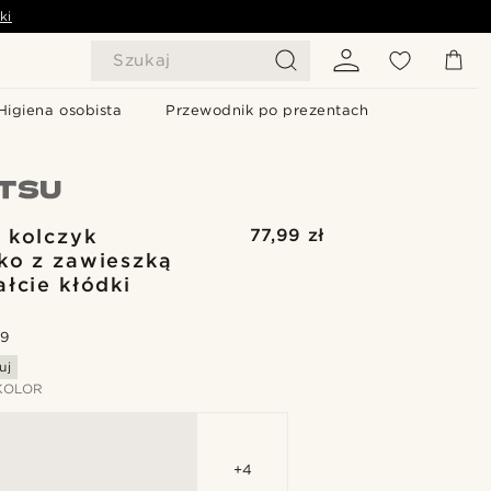
ki
Szukaj
Higiena osobista
Przewodnik po prezentach
 kolczyk
77,99 zł
ko z zawieszką
ałcie kłódki
.9
uj
KOLOR
+4