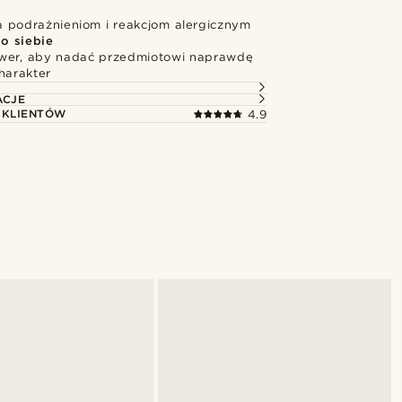
 podrażnieniom i reakcjom alergicznym
o siebie
wer, aby nadać przedmiotowi naprawdę
harakter
ACJE
 KLIENTÓW
4.9