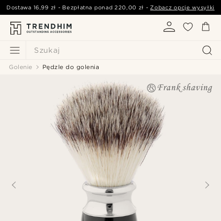
Dostawa
16,99 zł
- Bezpłatna ponad
220,00 zł
-
Zobacz opcje wysyłki
Szukaj
Golenie
Pędzle do golenia