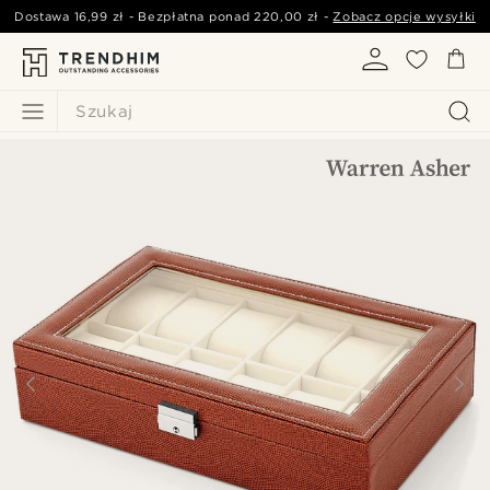
Dostawa
16,99 zł
- Bezpłatna ponad
220,00 zł
-
Zobacz opcje wysyłki
Szukaj