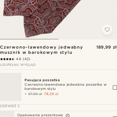
Czerwono-lawendowy jedwabny
189,99 zł
musznik w barokowym stylu
4.6
(42)
UZUPEŁNIJ WYGLĄD
Pasująca poszetka
Czerwono-lawendowa jedwabna poszetka w
barokowym stylu
+
97,99 zł
78,39 zł
ODŚWIEŻ Z
Opakowanie prezentowe