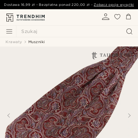
Dostawa
16,99 zł
- Bezpłatna ponad
220,00 zł
-
Zobacz opcje wysyłki
Szukaj
Krawaty
Muszniki