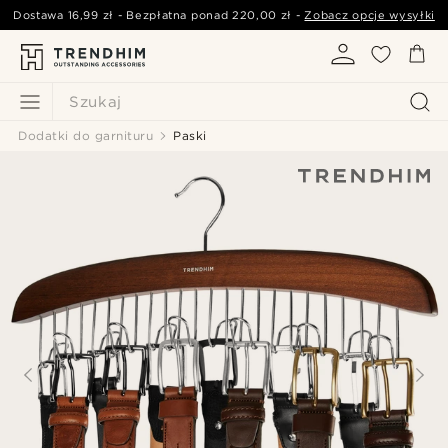
Dostawa
16,99 zł
- Bezpłatna ponad
220,00 zł
-
Zobacz opcje wysyłki
Szukaj
Dodatki do garnituru
Paski