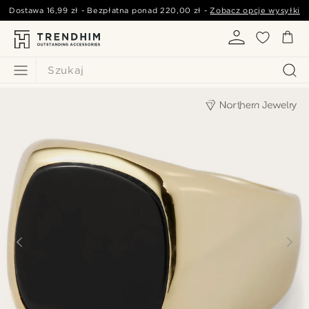
Dostawa
16,99 zł
- Bezpłatna ponad
220,00 zł
-
Zobacz opcje wysyłki
Szukaj