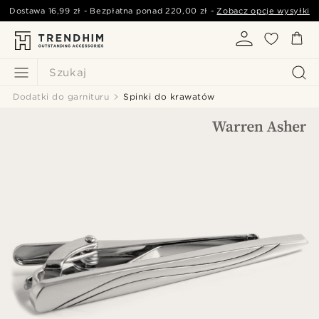
Dostawa
16,99 zł
- Bezpłatna ponad
220,00 zł
-
Zobacz opcje wysyłki
Szukaj
Dodatki do garnituru
Spinki do krawatów