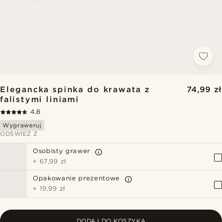
Elegancka spinka do krawata z
74,99 zł
falistymi liniami
4.8
Wygraweruj
ODŚWIEŻ Z
Osobisty grawer
+
67,99 zł
Opakowanie prezentowe
+
19,99 zł
DODAJ DO KOSZYKA