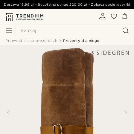
Dostawa
16,99 zł
- Bezpłatna ponad
220,00 zł
-
Zobacz opcje wysyłki
Szukaj
Przewodnik po prezentach
Prezenty dla niego