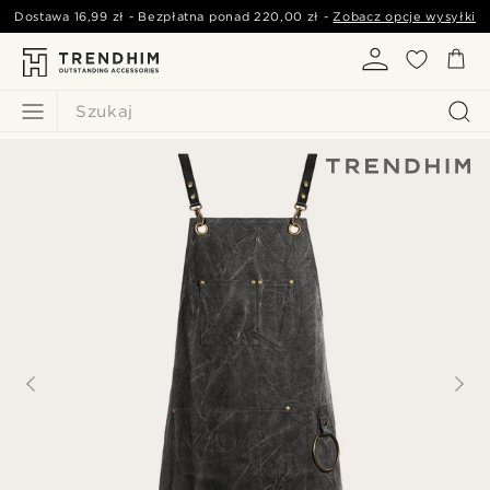
Dostawa
16,99 zł
- Bezpłatna ponad
220,00 zł
-
Zobacz opcje wysyłki
Szukaj