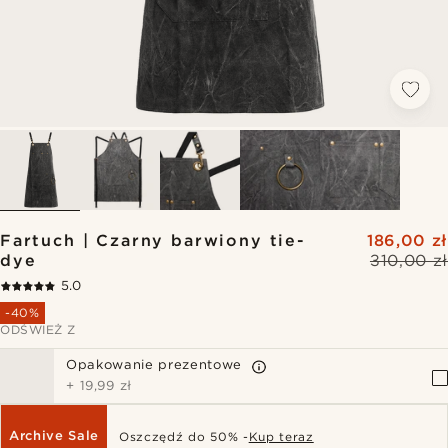
Fartuch | Czarny barwiony tie-
186,00 zł
dye
310,00 zł
5.0
-40%
ODŚWIEŻ Z
Opakowanie prezentowe
+
19,99 zł
Archive Sale
Oszczędź do 50% -
Kup teraz