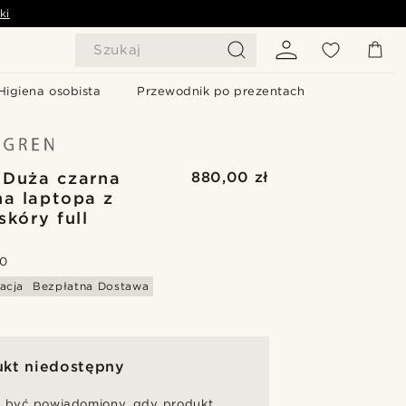
ki
Szukaj
Higiena osobista
Przewodnik po prezentach
| Duża czarna
880,00 zł
na laptopa z
skóry full
.0
acja
Bezpłatna Dostawa
ukt niedostępny
 być powiadomiony, gdy produkt