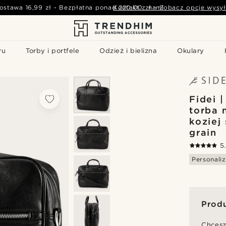
ostawa
16,99 zł
-
Bezpłatna ponad
Kontakt z nami
220,00 zł
-
Zobacz opcje wysył
ru
Torby i portfele
Odzież i bielizna
Okulary
Fidei 
torba 
koziej 
grain
5
Personaliz
Prod
Chcesz