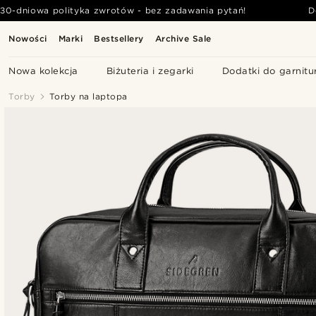
30-dniowa polityka zwrotów - bez zadawania pytań!
D
Nowości
Marki
Bestsellery
Archive Sale
Nowa kolekcja
Biżuteria i zegarki
Dodatki do garnitu
Torby
Torby na laptopa