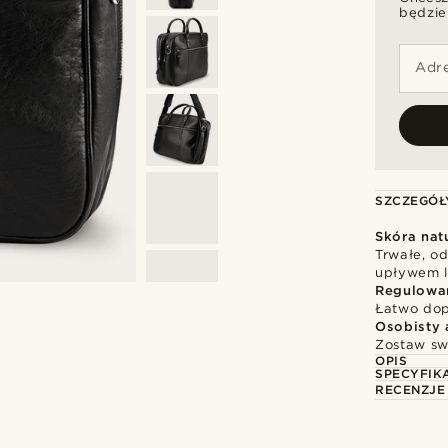
będzie
Adre
SZCZEGÓŁ
Skóra nat
Trwałe, o
upływem l
Regulowa
Łatwo dop
Osobisty 
Zostaw sw
OPIS
SPECYFIK
RECENZJE