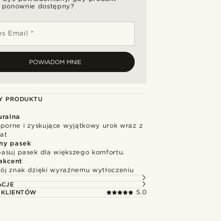
 ponownie dostępny?
s Email *
POWIADOM MNIE
Y PRODUKTU
uralna
dporne i zyskujące wyjątkowy urok wraz z
at
ny pasek
asuj pasek dla większego komfortu.
akcent
ój znak dzięki wyraźnemu wytłoczeniu
ACJE
 KLIENTÓW
5.0