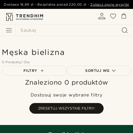
Dostawa
16,99 zł
- Bezpłatna ponad
220,00 zł
-
Zobacz opcje wysyłki
Szukaj
Męska bielizna
0 Produkty/-Ów
FILTRY
SORTUJ WG
Znaleziono 0 produktów
Najbardziej popularne
Najnowsze
Dostosuj swoje wybrane filtry
Najniższa cena
Najwyższa cena
ZRESETUJ WSZYSTKIE FILTRY: